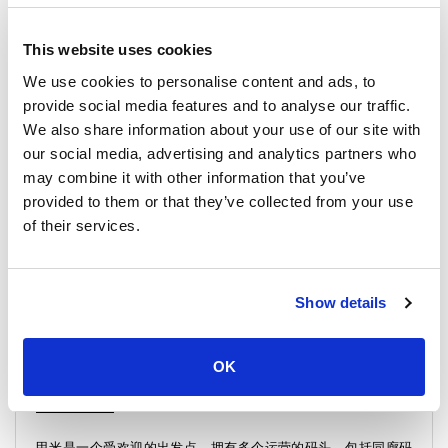
轮、快速船，还是巴士和渡轮的组合服务，我们都能为你提供信
息。以下是你需要了解的关于时间表、价格和旅程的所有内容。
This website uses cookies
时间表：
We use cookies to personalise content and ads, to
从甲米到涛岛的旅程通常需要5到6小时30分钟。每天有4班渡轮，
provide social media features and to analyse our traffic.
从甲米的同廊码头出发，抵达涛岛的湄哈码头。最早的出发时间
We also share information about your use of our site with
是早上8点，最晚的出发时间是下午1点。
our social media, advertising and analytics partners who
may combine it with other information that you’ve
对于考虑从苏梅岛出发的游客，Lomprayah高速渡轮提供到涛岛
的服务，途中会在苏梅岛和帕岸岛停靠。
Lomprayah高速渡轮
是
provided to them or that they’ve collected from your use
一个热门选择，能够快速穿越安达曼海。
of their services.
价格：
价格从1300泰铢到1400泰铢（36美元到39美元）。此价格包括从
甲米到素叻他尼或东萨克的巴士费用，以及到涛岛的渡轮或快速
Show details
船费用。Lomprayah的空调巴士确保前往渡轮码头的旅程舒适。
请务必在高峰旅行期查看最新的票价和座位情况。
OK
出发详情
关于目的地：
甲米是一个受欢迎的出发点，拥有多个运营的码头，包括同廊码