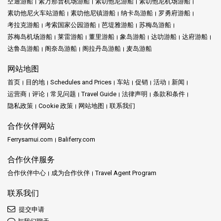
空通游船
素万那普机场游船
素叻他尼游船
素叻他尼机场游船
素叻他尼火车站游船
素叻他尼镇游船
纳卡岛游船
罗勇府游船
考拉克游船
考索国家公园游船
芭堤雅游船
苏梅岛游船
苏梅岛机场游船
莱雷游船
董里游船
象岛游船
达叻游船
达府游船
达鲁岛游船
阁奈岛游船
阁拉丹岛游船
麦岛游船
网站地图
首页
目的地
Schedules and Prices
车站
促销
活动
新闻
运营商
评论
常见问题
Travel Guide
法律声明
条款和条件
隐私政策
Cookie 政策
网站地图
联系我们
合作伙伴网站
Ferrysamui.com
Baliferry.com
合作伙伴服务
合作伙伴中心
成为合作伙伴
Travel Agent Program
联系我们
提交申请