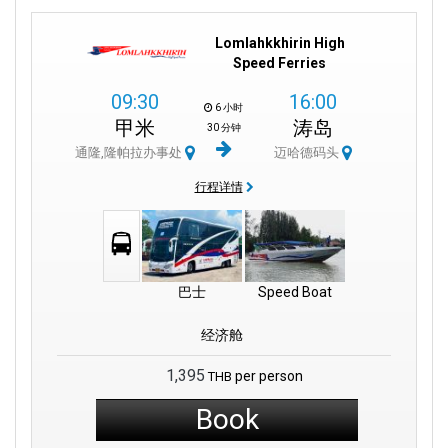
Lomlahkkhirin High
Speed Ferries
09:30
16:00
6 小时
甲米
涛岛
30 分钟
通隆,隆帕拉办事处
迈哈德码头
行程详情
巴士
Speed Boat
经济舱
1,395
per person
THB
Book