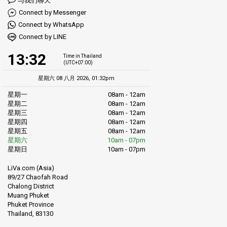
与我们聊天
Connect by Messenger
Connect by WhatsApp
Connect by LINE
13:32
Time in Thailand
(UTC+07:00)
星期六 08 八月 2026, 01:32pm
星期一
08am - 12am
星期二
08am - 12am
星期三
08am - 12am
星期四
08am - 12am
星期五
08am - 12am
星期六
10am - 07pm
星期日
10am - 07pm
LiVa.com (Asia)
89/27 Chaofah Road
Chalong District
Muang Phuket
Phuket Province
Thailand, 83130