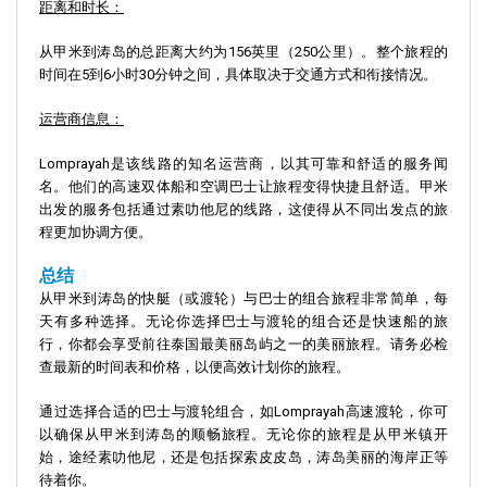
距离和时长：
从甲米到涛岛的总距离大约为156英里（250公里）。整个旅程的
时间在5到6小时30分钟之间，具体取决于交通方式和衔接情况。
运营商信息：
Lomprayah是该线路的知名运营商，以其可靠和舒适的服务闻
名。他们的高速双体船和空调巴士让旅程变得快捷且舒适。甲米
出发的服务包括通过素叻他尼的线路，这使得从不同出发点的旅
程更加协调方便。
总结
从甲米到涛岛的快艇（或渡轮）与巴士的组合旅程非常简单，每
天有多种选择。无论你选择巴士与渡轮的组合还是快速船的旅
行，你都会享受前往泰国最美丽岛屿之一的美丽旅程。请务必检
查最新的时间表和价格，以便高效计划你的旅程。
通过选择合适的巴士与渡轮组合，如Lomprayah高速渡轮，你可
以确保从甲米到涛岛的顺畅旅程。无论你的旅程是从甲米镇开
始，途经素叻他尼，还是包括探索皮皮岛，涛岛美丽的海岸正等
待着你。