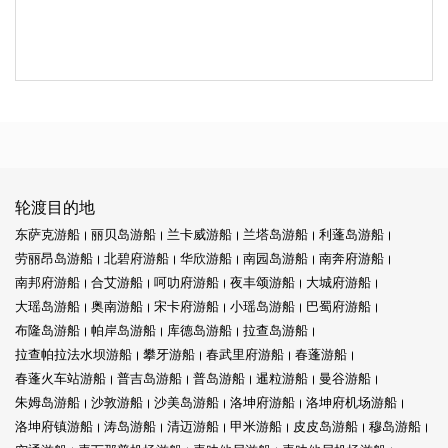
轮渡目的地
东萨克游船
丽贝岛游船
兰卡威游船
兰塔岛游船
利蓬岛游船
劳丽昂岛游船
北碧府游船
华欣游船
南园岛游船
南奔府游船
南邦府游船
合艾游船
呵叻府游船
夜丰颂游船
大城府游船
大瑶岛游船
奥南游船
宋卡府游船
小瑶岛游船
巴蜀府游船
布隆岛游船
帕岸岛游船
库德岛游船
拉查岛游船
拉查帕拉法水坝游船
攀牙游船
春武里府游船
春蓬游船
春蓬火车站游船
普吉岛游船
普岛游船
暹粒游船
曼谷游船
朱姆岛游船
沙敦游船
沙美岛游船
洛坤府游船
洛坤府机场游船
洛坤府镇游船
涛岛游船
清迈游船
甲米游船
皮皮岛游船
穆岛游船