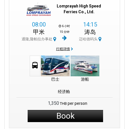
Lomprayah High Speed
Ferries Co., Ltd.
08:00
14:15
6 小时
甲米
涛岛
15 分钟
通隆,隆帕拉办事处
迈哈德码头
行程详情
巴士
游船
经济舱
1,350
per person
THB
Book