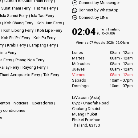
y
Ciudad de Surat Thani Ferry
Connect by Messenger
 Surat Thani Ferry
Hat Yai Ferry
Connect by WhatsApp
Isla Samui Ferry
Isla Tao Ferry
Connect by LINE
y
Koh Chang Ferry
Koh Jum Ferry
02:04
Time in Thailand
Koh Libong Ferry
Koh Lipe Ferry
(UTC+07:00)
Koh Phi Phi Ferry
Koh Pu Ferry
Viernes 07 Agosto 2026, 02:04am
rry
Krabi Ferry
Lampang Ferry
ima Ferry
Lunes
08am - 12am
Martes
08am - 12am
a Ferry
Phang Nga Ferry
Miércoles
08am - 12am
Railay Ferry
Rayong Ferry
Jueves
08am - 12am
 Thani Aeropuerto Ferry
Tak Ferry
Viernes
08am - 12am
Sábado
10am - 07pm
Domingo
10am - 07pm
LiVa.com (Asia)
89/27 Chaofah Road
ventos
Noticias
Operadores
Chalong District
 y condiciones
Muang Phuket
os
Phuket Province
Thailand, 83130