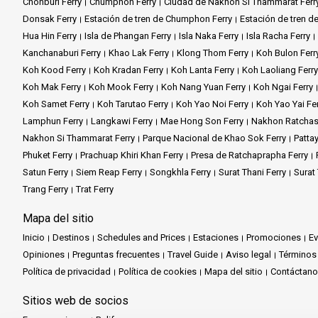
Chonburi Ferry
Chumphon Ferry
Ciudad de Nakhon Si Thammarat Ferr
Donsak Ferry
Estación de tren de Chumphon Ferry
Estación de tren de
Hua Hin Ferry
Isla de Phangan Ferry
Isla Naka Ferry
Isla Racha Ferry
Kanchanaburi Ferry
Khao Lak Ferry
Klong Thom Ferry
Koh Bulon Ferr
Koh Kood Ferry
Koh Kradan Ferry
Koh Lanta Ferry
Koh Laoliang Ferry
Koh Mak Ferry
Koh Mook Ferry
Koh Nang Yuan Ferry
Koh Ngai Ferry
Koh Samet Ferry
Koh Tarutao Ferry
Koh Yao Noi Ferry
Koh Yao Yai Fe
Lamphun Ferry
Langkawi Ferry
Mae Hong Son Ferry
Nakhon Ratchas
Nakhon Si Thammarat Ferry
Parque Nacional de Khao Sok Ferry
Pattay
Phuket Ferry
Prachuap Khiri Khan Ferry
Presa de Ratchaprapha Ferry
Satun Ferry
Siem Reap Ferry
Songkhla Ferry
Surat Thani Ferry
Surat
Trang Ferry
Trat Ferry
Mapa del sitio
Inicio
Destinos
Schedules and Prices
Estaciones
Promociones
E
Opiniones
Preguntas frecuentes
Travel Guide
Aviso legal
Términos
Política de privacidad
Política de cookies
Mapa del sitio
Contáctan
Sitios web de socios