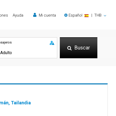
iones
Ayuda
Mi cuenta
Español
|
THB
asajeros
Buscar
mán, Tailandia