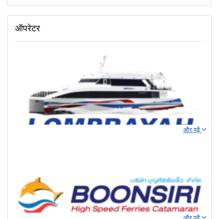
ऑपरेटर
और पढ़ें
स्वर्ग की ओर यात्रा: लोम्प्राया के साथ हाई-स्पीड रोमांच!
लोम्प्राया के साथ अल्टीमेट आइलैंड-हॉपिंग अनुभव में आपका स्वागत है, यह हाई-स्पीड
फेरी ऑपरेटर आपको
कोह ताओ
,
कोह फनगन
, और
कोह समुई
जैसे उष्णकटिबंधीय स्वर्गों
और पढ़ें