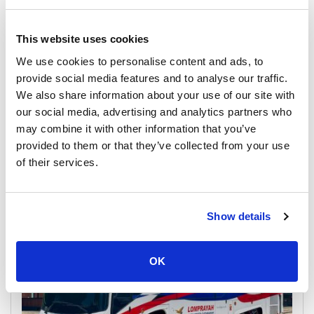
1,345
per person
THB
Book
This website uses cookies
We use cookies to personalise content and ads, to
provide social media features and to analyse our traffic.
और पढ़ें
We also share information about your use of our site with
our social media, advertising and analytics partners who
may combine it with other information that you’ve
provided to them or that they’ve collected from your use
वाहन
of their services.
Show details
OK