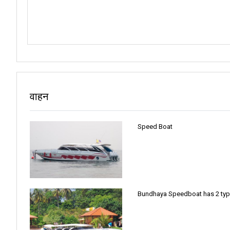
सफेद रेत की ओर मार्गदर्शन करे।
अंडमान सागर में द्वीप रत्न: कोह मूक पियर को अंडमान सागर द्वारा थामे एक विशेष रत
सुंदर दृश्यों की गारंटी की तरह है।
पियर के आसपास का पानी साहसिकता की दुनिया के लिए एक दरवाजा की तरह है। यह
अंडमान सागर में यह द्वीप प्रकृति द्वारा एक विशेष शो की तरह है। इसमें सफेद रेत के 
वाहन
कोह मूक पियर यहां प्रतीक्षारत सुंदरता का प्रमाण है। जब आप इस द्वीप पर होते हैं,
मुख्य आकर्षणों में से एक है मोराकोट गुफा, जिसे एमरल्ड केव के नाम से भी जाना जाता 
Speed Boat
जब आप बाहर आते हैं, तो आप एक गुप्त लैगून में होंगे। आपके चारों ओर ऊंची चट्टानें हैं
यहां लोग हर दिन कैसे जीते हैं, जानना चाहते हैं? कुं तोंग कु पियर देखें। आप मछली पकड़
और अगर यह रोमांचक नहीं है, तो प्रसिद्ध स्थानों जैसे
कोह फी फी
और
ट्रांग द्वीप
की यात
भी अवसर प्रदान करते हैं।
Bundhaya Speedboat has 2 types
अन्वेषण के स्थान:
अगर आप एक रोमांच से भरा दिन चाहते हैं, तो
कोह क्रादन
की यात्रा
वाली एक द्वीप है।