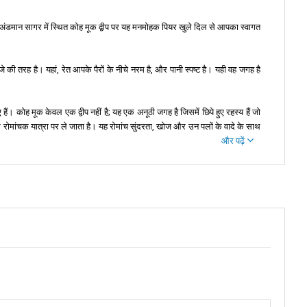
ै। अंडमान सागर में स्थित कोह मूक द्वीप पर यह मनमोहक पियर खुले दिल से आपका स्वागत
 की तरह है। यहां, रेत आपके पैरों के नीचे नरम है, और पानी स्पष्ट है। यही वह जगह है
ैं। कोह मूक केवल एक द्वीप नहीं है; यह एक अनूठी जगह है जिसमें छिपे हुए रहस्य हैं जो
ांचक यात्रा पर ले जाता है। यह रोमांच सुंदरता, खोज और उन पलों के वादे के साथ
और पढ़ें
प प्रकृति की सरल खुशियों का आनंद ले सकें। यह पियर उस दुनिया के लिए एक पुल की
्ग। जैसे ही आप पियर पर कदम रखते हैं, आप एक ऐसी दुनिया में कदम रख रहे हैं जहां
ट दूर हैं। एक लॉन्गटेल बोट लें, और समुद्री हवा आपको द्वीप की तटरेखा के साथ फैली