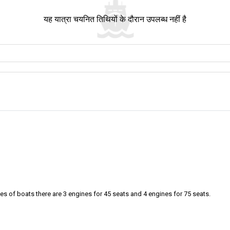
यह यात्रा चयनित तिथियों के दौरान उपलब्ध नहीं है
्न के रूप में कल्पना करें। इसे ऐसे सोचें जैसे एक खजाना मिलना जो आपको एक सुपर शांत और अद्भुत द्
ां हर पल नई और शानदार चीजों की खोज ला सकता है।
साथ सुंदर समुद्र तट हैं, और जब आप पानी के नीचे देखते हैं, तो आप रंगीन और कूल जीवन देख सकते हैं।
 तो समय धीमा महसूस होता है, और अंडमान सागर के पास होना आपके दिल में एक शांत भावना लाता है।
है, जो कोह मूक के भीतर छिपी हुई है। गुफा के अंधेरे रहस्य में साहसिक यात्रा करें। केवल आपकी टॉर्च
 जो देखने में अद्भुत हैं, और सब कुछ इतना हरा-भरा और जीवंत है।
ने वाली नौकाओं को लहरों के साथ धीरे-धीरे चलते देखेंगे, जो द्वीप के लोगों के काम करने के तरीके को दर
्रा के लिए तैयार हो जाएं। ये स्थान, जिनमें कोह क्रादन और कोह न्गाई शामिल हैं, बहुत लोकप्रिय है
 of boats there are 3 engines for 45 seats and 4 engines for 75 seats.
 करें। वहां, आप सुंदर सफेद रेत के समुद्र तट और वास्तव में कूल एमरल्ड केव पाएंगे। या, आप प्यारी 