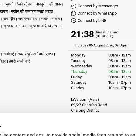
िए गए कुछ गंतव्य
ोन
चुम्फोन रेलवे स्टेशन
चोनबुरी
डॉनसाक
Connect by Messenger
 टाउन
नखोन सी थम्मारात हवाई अड्डा
Connect by WhatsApp
राचा द्वीप
राचाप्रापा बांध
रायले
रायोंग
क सुंदरता में डूब जाएं, जो शांति और आकर्षण का एक स्वर्ग है। अधिक जानकारी के लिए यहां क्लिक करे
Connect by LINE
सुरत थानी टाउन
सुरत थानी रेलवे स्टेशन
21:38
िद्ध आकर्षण की खोज करें, जहां इसके साफ समुद्र तट और जीवंत नाइटलाइफ आपका स्वागत करते हैं
Time in Thailand
(UTC+07:00)
ंत स्वर्ग का अनुभव करें, जहां साफ पानी और मुलायम रेत आपका इंतजार कर रहे हैं। अधिक जानकारी क
Thursday 06 August 2026, 09:38pm
समीक्षाएँ
अक्सर पूछे जाने वाले प्रश्न
Monday
08am - 12am
 तटों पर आराम करें और इस छुपे हुए रत्न की सुंदरता का आनंद लें। अधिक जानकारी के लिए यहां क्लिक
Tuesday
08am - 12am
ित्र
हमसे संपर्क करें
Wednesday
08am - 12am
ैंड के सबसे आकर्षक द्वीपों की एक असाधारण यात्रा पर आमंत्रित करता है। हमारी सुरक्षा, सुविधा औ
Thursday
08am - 12am
Friday
08am - 12am
ने टिकट सुरक्षित करें और थाईलैंड के द्वीपों के खजानों को उजागर करने में हमारे साथी बनें। आपक
Saturday
10am - 07pm
Sunday
10am - 07pm
LiVa.com (Asia)
89/27 Chaofah Road
Chalong District
Muang Phuket
Phuket Province
s
Thailand, 83130
ise content and ads, to provide social media features and to anal