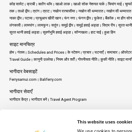
एक नजर में: ऑपरेटर द्वारा पेश क
कोह सामेट
क्राबी
क्लोंग थॉम
खाओ लाक
खाओ सोक नेशनल पार्क
चियांग माई
चुम्फ
तक
ताओ द्वीप
त्रांग
त्राट
नखोन रात्चासीमा
नखोन सी थम्मारात
नखोन सी थम्मारात
नाका द्वीप
पटाया
प्रचुआप खीरी खान
फंग नगा
फंगन द्वीप
फुकेत
बैंकॉक
मा होंग सोन
कोह लांता यात्रा:
कोह लांता की प्राकृति
लंगकावी
लामपांग
लामफुन
सतुंन
समुई द्वीप
समुई हवाई अड्डा
सिएम रीप
सुरत थानी
कोह फि फि एडवेंचर:
कोह फि फि के प्रस
सुरत थानी हवाई अड्डा
सुवर्णभूमि हवाई अड्डा
सॉन्गखला
हाट याई
हुआ हिन
साइट मानचित्र
कोह क्राडान गेटअवे:
कोह क्राडान के शा
होम
गंतव्य
Schedules and Prices
के स्टेशन
प्रचार
घटनाएँ
समाचार
ऑपरेटर
कोह न्गाई एक्सकर्शन:
कोह न्गाई के शांत
Travel Guide
कानूनी उल्लेख
नियम और शर्तें
गोपनीयता नीति
कुकी नीति
साइट मानच
सतुन पाकबरा स्पीड बोट क्लब आपको थाईल
भागीदार वेबसाइटें
यादगार होगी जितनी खुद गंतव्य। अभी अप
Ferrysamui.com
Baliferry.com
भागीदार सेवाएँ
भागीदार केंद्र
भागीदार बनें
Travel Agent Program
This website uses cookie
We use cookies to personal