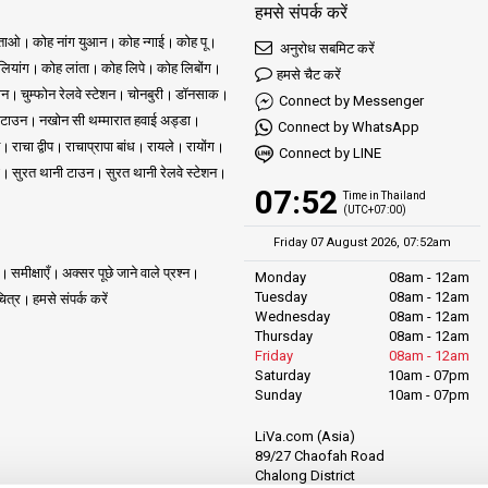
हमसे संपर्क करें
ुताओ
कोह नांग युआन
कोह न्गाई
कोह पू
अनुरोध सबमिट करें
ियांग
कोह लांता
कोह लिपे
कोह लिबोंग
हमसे चैट करें
ोन
चुम्फोन रेलवे स्टेशन
चोनबुरी
डॉनसाक
Connect by Messenger
 टाउन
नखोन सी थम्मारात हवाई अड्डा
Connect by WhatsApp
राचा द्वीप
राचाप्रापा बांध
रायले
रायोंग
Connect by LINE
सुरत थानी टाउन
सुरत थानी रेलवे स्टेशन
07:52
Time in Thailand
(UTC+07:00)
Friday 07 August 2026, 07:52am
समीक्षाएँ
अक्सर पूछे जाने वाले प्रश्न
Monday
08am - 12am
Tuesday
08am - 12am
ित्र
हमसे संपर्क करें
Wednesday
08am - 12am
Thursday
08am - 12am
Friday
08am - 12am
Saturday
10am - 07pm
Sunday
10am - 07pm
LiVa.com (Asia)
89/27 Chaofah Road
Chalong District