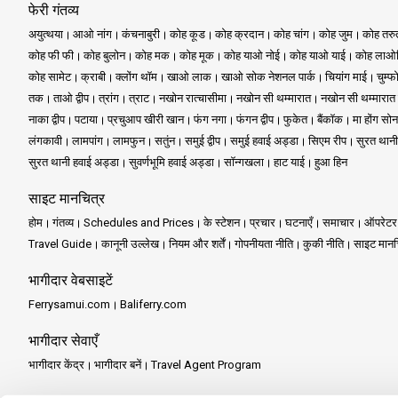
फेरी गंतव्य
अयुत्थया
आओ नांग
कंचनाबुरी
कोह कूड
कोह क्रदान
कोह चांग
कोह जुम
कोह तर
कोह फी फी
कोह बुलोन
कोह मक
कोह मूक
कोह याओ नोई
कोह याओ याई
कोह लाओल
कोह सामेट
क्राबी
क्लोंग थॉम
खाओ लाक
खाओ सोक नेशनल पार्क
चियांग माई
चुम्फ
तक
ताओ द्वीप
त्रांग
त्राट
नखोन रात्चासीमा
नखोन सी थम्मारात
नखोन सी थम्मारात
नाका द्वीप
पटाया
प्रचुआप खीरी खान
फंग नगा
फंगन द्वीप
फुकेत
बैंकॉक
मा होंग सोन
लंगकावी
लामपांग
लामफुन
सतुंन
समुई द्वीप
समुई हवाई अड्डा
सिएम रीप
सुरत थानी
सुरत थानी हवाई अड्डा
सुवर्णभूमि हवाई अड्डा
सॉन्गखला
हाट याई
हुआ हिन
साइट मानचित्र
होम
गंतव्य
Schedules and Prices
के स्टेशन
प्रचार
घटनाएँ
समाचार
ऑपरेटर
Travel Guide
कानूनी उल्लेख
नियम और शर्तें
गोपनीयता नीति
कुकी नीति
साइट मानच
भागीदार वेबसाइटें
Ferrysamui.com
Baliferry.com
भागीदार सेवाएँ
भागीदार केंद्र
भागीदार बनें
Travel Agent Program