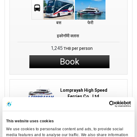
बस
फेरी
इकोनॉमी क्लास
1,245
per person
THB
Book
Lomprayah High Speed
Ferries Co., Ltd.
16:45
13:15
3 घंटे 30
Phangan
Chumphon
This website uses cookies
मिनट
Island
Thung Makham Noi
We use cookies to personalise content and ads, to provide social
Pier
Thong Sala Pier
media features and to analyse our traffic. We also share information