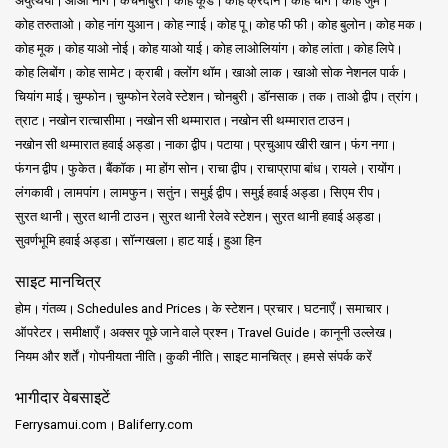
अयुत्थया
आओ नांग
कंचनाबुरी
कोह कूड
कोह क्रदान
कोह चांग
कोह जुम
कोह तरुताओ
कोह नांग युआन
कोह न्गाई
कोह पू
कोह फी फी
कोह बुलोन
कोह मक
कोह मूक
कोह याओ नोई
कोह याओ याई
कोह लाओलियांग
कोह लांता
कोह लिपे
कोह लिबोंग
कोह सामेट
क्राबी
क्लोंग थॉम
खाओ लाक
खाओ सोक नेशनल पार्क
चियांग माई
चुम्फोन
चुम्फोन रेलवे स्टेशन
चोनबुरी
डॉनसाक
तक
ताओ द्वीप
त्रांग
त्राट
नखोन रात्चासीमा
नखोन सी थम्मारात
नखोन सी थम्मारात टाउन
नखोन सी थम्मारात हवाई अड्डा
नाका द्वीप
पटाया
प्रचुआप खीरी खान
फंग नगा
फंगन द्वीप
फुकेत
बैंकॉक
मा होंग सोन
राचा द्वीप
राचाप्रापा बांध
रायले
रायोंग
लंगकावी
लामपांग
लामफुन
सतुंन
समुई द्वीप
समुई हवाई अड्डा
सिएम रीप
सुरत थानी
सुरत थानी टाउन
सुरत थानी रेलवे स्टेशन
सुरत थानी हवाई अड्डा
सुवर्णभूमि हवाई अड्डा
सॉन्गखला
हाट याई
हुआ हिन
साइट मानचित्र
होम
गंतव्य
Schedules and Prices
के स्टेशन
प्रचार
घटनाएँ
समाचार
ऑपरेटर
समीक्षाएँ
अक्सर पूछे जाने वाले प्रश्न
Travel Guide
कानूनी उल्लेख
नियम और शर्तें
गोपनीयता नीति
कुकी नीति
साइट मानचित्र
हमसे संपर्क करें
भागीदार वेबसाइटें
Ferrysamui.com
Baliferry.com