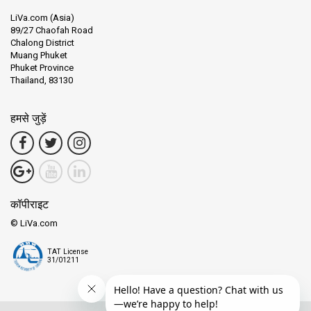
LiVa.com (Asia)
89/27 Chaofah Road
Chalong District
Muang Phuket
Phuket Province
Thailand, 83130
हमसे जुड़ें
कॉपीराइट
© LiVa.com
TAT License
31/01211