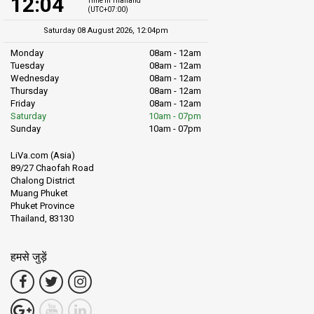
12:04
Time in Thailand
(UTC+07:00)
Saturday 08 August 2026, 12:04pm
Monday
08am - 12am
Tuesday
08am - 12am
Wednesday
08am - 12am
Thursday
08am - 12am
Friday
08am - 12am
Saturday
10am - 07pm
Sunday
10am - 07pm
LiVa.com (Asia)
89/27 Chaofah Road
Chalong District
Muang Phuket
Phuket Province
Thailand, 83130
हमसे जुड़ें