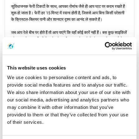
सुविधाजनक फेरी टिकटों के साथ, आपका रोमांच जैसे ही आप घाट पर कदम रखते हैं
शुरू हो जाता है। फेरी हर 15 मिनट में रवाना होती है, जिससे आप बिना किसी परेशानी
के क्रिस्टल-क्लियर पानी और शानदार दृश्य का आनंद ले सकते हैं।
जब आप रेले बीच पर होते हैं तो आप पाएंगे कि वहाँ कोई कारें नहीं हैं। बस कुछ साइकिलें
और कुछ मोटरसाइकिलें हैं। लोग पैदल द्वीप पर आगे बढ़ते हैं और आपको आश्चर्य होगा
कि ऐसा करना कितना आसान है। लंबी दूरी के लिए, आप द्वीप के दूरदराज के हिस्सों
तक पहुंचने के लिए एक लॉन्गटेल बोट में जा सकते हैं।
This website uses cookies
रसादा पियर से रेले बे तक
We use cookies to personalise content and ads, to
रेले बे एक वास्तविक पियर नहीं है। वहाँ कोई इमारतें, कोई कंक्रीट नहीं है, केवल सफेद
provide social media features and to analyse our traffic.
रेत, समुद्र, और नावें हैं।
We also share information about your use of our site with
our social media, advertising and analytics partners who
रसादा पियर
से फेरी आपको सीधे
रेले बे
तक ले जाती है, बिना नावें बदले या रास्ते में कहीं
may combine it with other information that you’ve
भी रुके।
provided to them or that they’ve collected from your use
of their services.
यात्रा 1 घंटे 30 मिनट लेती है और 850 THB की लागत आती है।
फेरी प्रतिदिन उच्च मौसम (नवंबर से अप्रैल) में संचालित होती है।