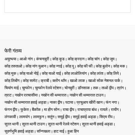
फेरी गंतव्य
अयुत्थया
आओ नांग
कंचनाबुरी
कोह कूड
कोह क्रदान
कोह चांग
कोह जुम
कोह तरुताओ
कोह नांग युआन
कोह न्गाई
कोह पू
कोह फी फी
कोह बुलोन
कोह मक
कोह मूक
कोह याओ नोई
कोह याओ याई
कोह लाओलियांग
कोह लांता
कोह लिपे
कोह लिबोंग
कोह सामेट
क्राबी
क्लोंग थॉम
खाओ लाक
खाओ सोक नेशनल पार्क
चियांग माई
चुम्फोन
चुम्फोन रेलवे स्टेशन
चोनबुरी
डॉनसाक
तक
ताओ द्वीप
त्रांग
त्राट
नखोन रात्चासीमा
नखोन सी थम्मारात
नखोन सी थम्मारात टाउन
नखोन सी थम्मारात हवाई अड्डा
नाका द्वीप
पटाया
प्रचुआप खीरी खान
फंग नगा
फंगन द्वीप
फुकेत
बैंकॉक
मा होंग सोन
राचा द्वीप
राचाप्रापा बांध
रायले
रायोंग
लंगकावी
लामपांग
लामफुन
सतुंन
समुई द्वीप
समुई हवाई अड्डा
सिएम रीप
सुरत थानी
सुरत थानी टाउन
सुरत थानी रेलवे स्टेशन
सुरत थानी हवाई अड्डा
सुवर्णभूमि हवाई अड्डा
सॉन्गखला
हाट याई
हुआ हिन