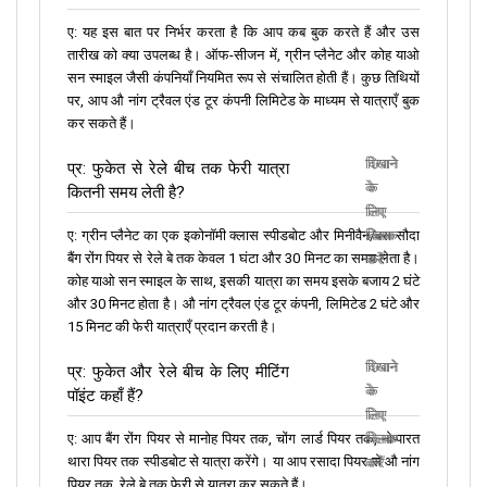
ए: यह इस बात पर निर्भर करता है कि आप कब बुक करते हैं और उस
तारीख को क्या उपलब्ध है। ऑफ-सीजन में, ग्रीन प्लैनेट और कोह याओ
सन स्माइल जैसी कंपनियाँ नियमित रूप से संचालित होती हैं। कुछ तिथियों
पर, आप औ नांग ट्रैवल एंड टूर कंपनी लिमिटेड के माध्यम से यात्राएँ बुक
कर सकते हैं।
दिखाने
छिपाने
प्र: फुकेत से रेले बीच तक फेरी यात्रा
के
के
कितनी समय लेती है?
लिए
लिए
ए: ग्रीन प्लैनेट का एक इकोनॉमी क्लास स्पीडबोट और मिनीवैन/बस सौदा
क्लिक
क्लिक
बैंग रोंग पियर से रेले बे तक केवल 1 घंटा और 30 मिनट का समय लेता है।
करें
करें
कोह याओ सन स्माइल के साथ, इसकी यात्रा का समय इसके बजाय 2 घंटे
और 30 मिनट होता है। औ नांग ट्रैवल एंड टूर कंपनी, लिमिटेड 2 घंटे और
15 मिनट की फेरी यात्राएँ प्रदान करती है।
दिखाने
छिपाने
प्र: फुकेत और रेले बीच के लिए मीटिंग
के
के
पॉइंट कहाँ हैं?
लिए
लिए
ए: आप बैंग रोंग पियर से मानोह पियर तक, चोंग लार्ड पियर तक, नोप्पारत
क्लिक
क्लिक
थारा पियर तक स्पीडबोट से यात्रा करेंगे। या आप रसादा पियर से औ नांग
करें
करें
पियर तक, रेले बे तक फेरी से यात्रा कर सकते हैं।