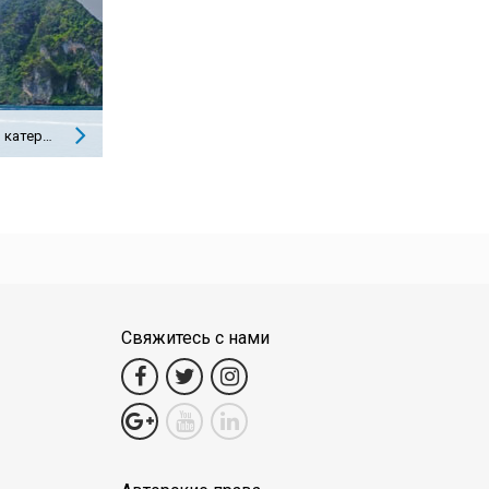
Пхукет — Пхи-Пхи: на скоростном катере или на пароме?
Свяжитесь с нами