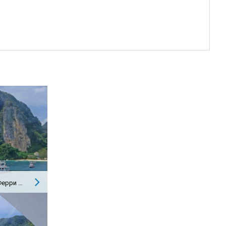
От Краби до островов Пхи-Пхи: Ферри против. Скоростной катер