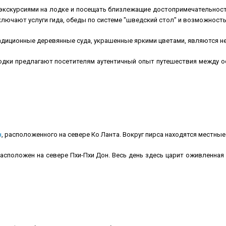
экскурсиями на лодке и посещать близлежащие достопримечательност
включают услуги гида, обеды по системе "шведский стол" и возможност
радиционные деревянные суда, украшенные яркими цветами, являются н
дки предлагают посетителям аутентичный опыт путешествия между ос
н
, расположенного на севере Ко Ланта. Вокруг пирса находятся местные
 расположен на севере Пхи-Пхи Дон. Весь день здесь царит оживленная