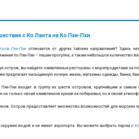
ествие с Ко Ланта на Ко Пхи-Пхи
тров Пхи-Пхи
отличается от других тайских направлений? Здесь не
жения по Пхи-Пхи – пешие прогулки, а также небольшое количество в
я остров, вы найдете оживленные рестораны с морепродуктами на пляж
же предлагает насыщенную ночную жизнь, магазины одежды, банки, бан
 Пхи-Пхи входит в группу из шести островов, крупнейшим и самым 
н не только своей оживленной кухней на побережье, но и своей атмосф
иков. Остров предоставляет множество возможностей для морских 
 окружен водой и не имеет аэропорта. Вы можете выбрать паром с
К