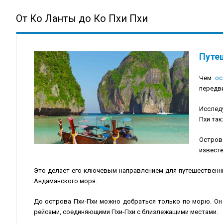
От Ко Ланты до Ко Пхи Пхи
Путеш
Чем
ос
передви
Исследу
Пхи так
Остров
известе
Это делает его ключевым направлением для путешественн
Андаманского моря.
До острова Пхи-Пхи можно добраться только по морю. Он
рейсами, соединяющими Пхи-Пхи с близлежащими местами.