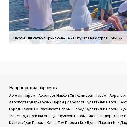
Паром или катер? Приключение из Пхукета на остров Пхи-Пхи
Направления паромов
Ао Нанг Паром
Аэропорт Накхон Си Тхаммарат Паром
Аэропорт
Аэропорт Суварнабхуми Паром
Аэропорт Сураттхани Паром
Аю
Город Накхон Си Тхаммарат Паром
Город Сураттхани Паром
До
Железнодорожная станция Чумпхон Паром
Железнодорожный во
Канчанабури Паром
Клонг Том Паром
Кох Булон Паром
Кох Дж