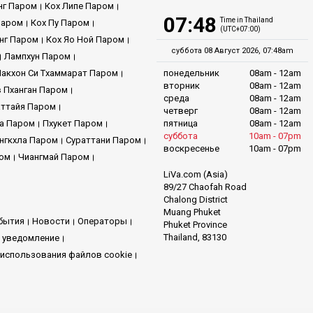
нг Паром
Кох Липе Паром
07:48
Time in Thailand
Паром
Кох Пу Паром
(UTC+07:00)
нг Паром
Кох Яо Ной Паром
суббота 08 Август 2026, 07:48am
Лампхун Паром
Накхон Си Тхаммарат Паром
понедельник
08am - 12am
вторник
08am - 12am
 Пханган Паром
среда
08am - 12am
ттайя Паром
четверг
08am - 12am
га Паром
Пхукет Паром
пятница
08am - 12am
суббота
10am - 07pm
нгкхла Паром
Сураттани Паром
воскресенье
10am - 07pm
ром
Чиангмай Паром
LiVa.com (Asia)
89/27 Chaofah Road
Chalong District
Muang Phuket
бытия
Новости
Операторы
Phuket Province
Thailand, 83130
 уведомление
использования файлов cookie