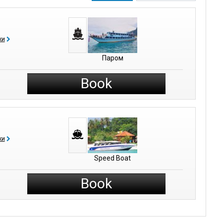
ки
Паром
Book
ки
Speed Boat
Book