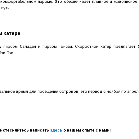
 комфортабельном пароме. Это обеспечивает плавное и живописное
пути.
м катере
 пирсом Саладан и пирсом Тонсай. Скоростной катер предлагает 
хи-Пхи.
идеальное время для посещения островов, это период с ноября по апре
Не стесняйтесь написать
здесь
о вашем опыте с нами!