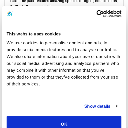
Lake. The park features amazing species of tigers, hornbill birds,
Rafflesia flower and gibbons among many more.
Читать меньше
This website uses cookies
We use cookies to personalise content and ads, to
provide social media features and to analyse our traffic.
We also share information about your use of our site with
Акционные предложения
our social media, advertising and analytics partners who
may combine it with other information that you’ve
provided to them or that they’ve collected from your use
Кох Пхи Пхи
of their services.
Пхукет
Show details
OK