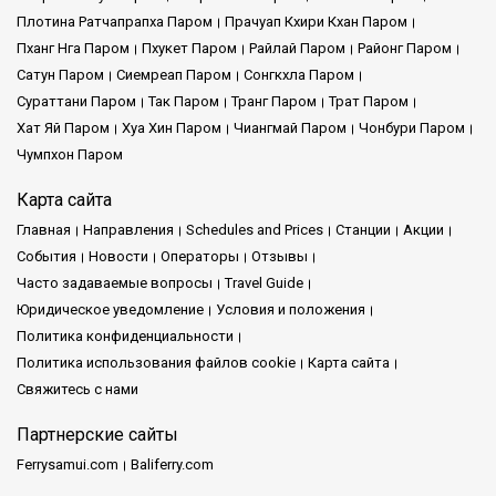
Плотина Ратчапрапха Паром
Прачуап Кхири Кхан Паром
Пханг Нга Паром
Пхукет Паром
Райлай Паром
Районг Паром
Сатун Паром
Сиемреап Паром
Сонгкхла Паром
Сураттани Паром
Так Паром
Транг Паром
Трат Паром
Хат Яй Паром
Хуа Хин Паром
Чиангмай Паром
Чонбури Паром
Чумпхон Паром
Карта сайта
Главная
Направления
Schedules and Prices
Cтанции
Акции
События
Новости
Операторы
Отзывы
Часто задаваемые вопросы
Travel Guide
Юридическое уведомление
Условия и положения
Политика конфиденциальности
Политика использования файлов cookie
Карта сайта
Свяжитесь с нами
Партнерские сайты
Ferrysamui.com
Baliferry.com