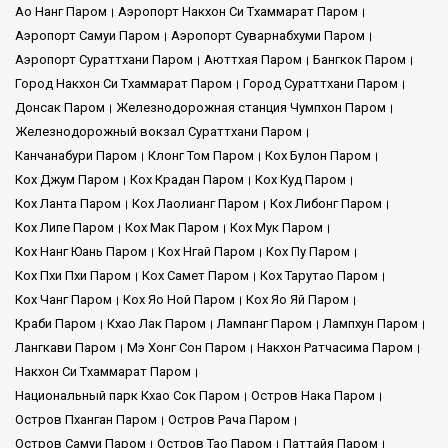
Ао Нанг Паром
Аэропорт Накхон Си Тхаммарат Паром
Аэропорт Самуи Паром
Аэропорт Суварнабхуми Паром
Аэропорт Сураттхани Паром
Аюттхая Паром
Бангкок Паром
Город Накхон Си Тхаммарат Паром
Город Сураттхани Паром
Донсак Паром
Железнодорожная станция Чумпхон Паром
Железнодорожный вокзал Сураттхани Паром
Канчанабури Паром
Клонг Том Паром
Кох Булон Паром
Кох Джум Паром
Кох Крадан Паром
Кох Куд Паром
Кох Ланта Паром
Кох Лаолианг Паром
Кох Либонг Паром
Кох Липе Паром
Кох Мак Паром
Кох Мук Паром
Кох Нанг Юань Паром
Кох Нгай Паром
Кох Пу Паром
Кох Пхи Пхи Паром
Кох Самет Паром
Кох Тарутао Паром
Кох Чанг Паром
Кох Яо Ной Паром
Кох Яо Яй Паром
Краби Паром
Кхао Лак Паром
Лампанг Паром
Лампхун Паром
Лангкави Паром
Мэ Хонг Сон Паром
Накхон Ратчасима Паром
Накхон Си Тхаммарат Паром
Национальный парк Кхао Сок Паром
Остров Нака Паром
Остров Пханган Паром
Остров Рача Паром
Остров Самуи Паром
Остров Тао Паром
Паттайя Паром