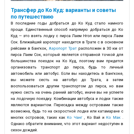
Трансфер до Ко Куд: варианты и советы
по путешествию
В последние годы добраться до Ко Куд стало намного
проще. Единственный способ напрямую добраться до Ко
Куд — это взять лодку с пирса Лаем Нгоп или пирса Лаем
Сок. Ближайший аэропорт находится в Трате с в основном
рейсами в Бангкок,
Аэропорт Трат
расположен в 30 км от
пирса Лаем Сок, который является отправной точкой для
большинства поездок на Ко Куд, поэтому вам придется
организовать транспорт до пирса, будь то личный
автомобиль или автобус. Если вы находитесь в Бангкоке,
вы можете сесть на автобус до Трата, а затем
воспользоваться другим транспортом до пирса, но вам
нужно сесть на очень ранний автобус, иначе вы не успеете
на лодочную поездку. Комбинации автобуса и лодки также
являются вариантом. Пересадка между островами также
возможна, будь то на скоростной лодке или катамаране с
многих островов, таких как
Ко Чанг
, Ко Вай и
Ко Мак
.
Однако обратите внимание, что этот вариант недоступен в
сезон дождей.