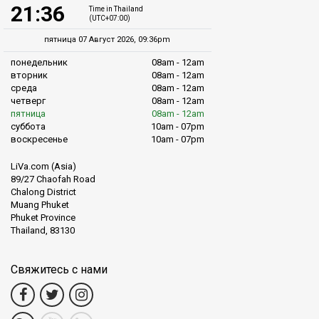
21:36
Time in Thailand
(UTC+07:00)
пятница 07 Август 2026, 09:36pm
понедельник
08am - 12am
вторник
08am - 12am
среда
08am - 12am
четверг
08am - 12am
пятница
08am - 12am
суббота
10am - 07pm
воскресенье
10am - 07pm
LiVa.com (Asia)
89/27 Chaofah Road
Chalong District
Muang Phuket
Phuket Province
Thailand, 83130
Свяжитесь с нами