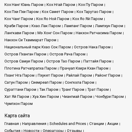
Кох Нанг Юань Паром
Кох Нгай Паром
Кох Пу Паром
Кох Пхи Пхи Паром
Кох Самет Паром
Кох Тарутао Паром
Кох Чанг Паром
Кох Яо Ной Паром
Кох Яо Яй Паром
Краби Паром
Кхао Лак Паром
Лампанг Паром
Лампхун Паром
Лангкави Паром
Мэ Хонг Сон Паром
Накхон Ратчасима Паром
Накхон Си Тхаммарат Паром
Национальный парк Кхао Сок Паром
Остров Нака Паром
Остров Пханган Паром
Остров Рача Паром
Остров Самуи Паром
Остров Тао Паром
Паттайя Паром
Плотина Ратчапрапха Паром
Прачуап Кхири Кхан Паром
Пханг Нга Паром
Пхукет Паром
Райлай Паром
Районг Паром
Сатун Паром
Сиемреап Паром
Сонгкхла Паром
Сураттани Паром
Так Паром
Транг Паром
Трат Паром
Хат Яй Паром
Хуа Хин Паром
Чиангмай Паром
Чонбури Паром
Чумпхон Паром
Карта сайта
Главная
Направления
Schedules and Prices
Cтанции
Акции
События
Новости
Операторы
Отзывы