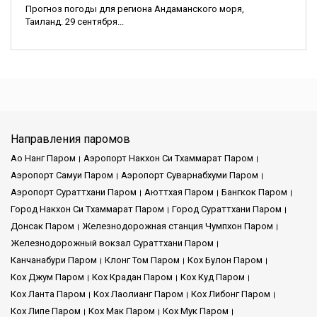
Прогноз погоды для региона Андаманского моря,
Таиланд. 29 сентября...
Направления паромов
Ао Нанг Паром
Аэропорт Накхон Си Тхаммарат Паром
Аэропорт Самуи Паром
Аэропорт Суварнабхуми Паром
Аэропорт Сураттхани Паром
Аюттхая Паром
Бангкок Паром
Город Накхон Си Тхаммарат Паром
Город Сураттхани Паром
Донсак Паром
Железнодорожная станция Чумпхон Паром
Железнодорожный вокзал Сураттхани Паром
Канчанабури Паром
Клонг Том Паром
Кох Булон Паром
Кох Джум Паром
Кох Крадан Паром
Кох Куд Паром
Кох Ланта Паром
Кох Лаолианг Паром
Кох Либонг Паром
Кох Липе Паром
Кох Мак Паром
Кох Мук Паром