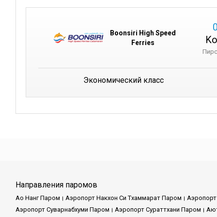
Boonsiri High Speed
Ko
Ferries
Пирс
Экономический класс
Направления паромов
Ао Нанг Паром
Аэропорт Накхон Си Тхаммарат Паром
Аэропорт
Аэропорт Суварнабхуми Паром
Аэропорт Сураттхани Паром
Аю