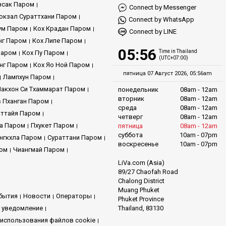
нсак Паром
Connect by Messenger
кзал Сураттхани Паром
Connect by WhatsApp
ум Паром
Кох Крадан Паром
Connect by LINE
нг Паром
Кох Липе Паром
05:56
Time in Thailand
Паром
Кох Пу Паром
(UTC+07:00)
нг Паром
Кох Яо Ной Паром
пятница 07 Август 2026, 05:56am
Лампхун Паром
Накхон Си Тхаммарат Паром
понедельник
08am - 12am
вторник
08am - 12am
 Пханган Паром
среда
08am - 12am
ттайя Паром
четверг
08am - 12am
га Паром
Пхукет Паром
пятница
08am - 12am
суббота
10am - 07pm
нгкхла Паром
Сураттани Паром
воскресенье
10am - 07pm
ром
Чиангмай Паром
LiVa.com (Asia)
89/27 Chaofah Road
Chalong District
Muang Phuket
бытия
Новости
Операторы
Phuket Province
Thailand, 83130
 уведомление
использования файлов cookie