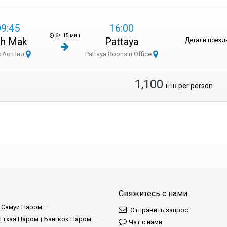
09:45
16:00
6 ч 15 мин
h Mak
Pattaya
Детали поезд
 Ао Нид
Pattaya Boonsiri Office
1,100
per person
THB
Свяжитесь с нами
 Самуи Паром
Отправить запрос
ттхая Паром
Бангкок Паром
Чат с нами