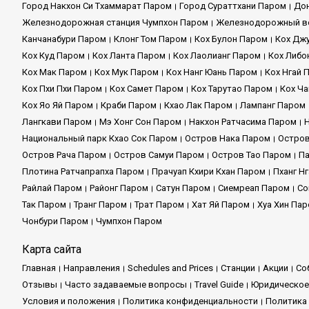
Город Накхон Си Тхаммарат Паром
Город Сураттхани Паром
До
Железнодорожная станция Чумпхон Паром
Железнодорожный во
Канчанабури Паром
Клонг Том Паром
Кох Булон Паром
Кох Дж
Кох Куд Паром
Кох Ланта Паром
Кох Лаолианг Паром
Кох Либо
Кох Мак Паром
Кох Мук Паром
Кох Нанг Юань Паром
Кох Нгай 
Кох Пхи Пхи Паром
Кох Самет Паром
Кох Тарутао Паром
Кох Ча
Кох Яо Яй Паром
Краби Паром
Кхао Лак Паром
Лампанг Паром
Лангкави Паром
Мэ Хонг Сон Паром
Накхон Ратчасима Паром
Национальный парк Кхао Сок Паром
Остров Нака Паром
Остров
Остров Рача Паром
Остров Самуи Паром
Остров Тао Паром
Па
Плотина Ратчапрапха Паром
Прачуап Кхири Кхан Паром
Пханг Н
Райлай Паром
Районг Паром
Сатун Паром
Сиемреап Паром
Со
Так Паром
Транг Паром
Трат Паром
Хат Яй Паром
Хуа Хин Па
Чонбури Паром
Чумпхон Паром
Карта сайта
Главная
Направления
Schedules and Prices
Cтанции
Акции
Со
Отзывы
Часто задаваемые вопросы
Travel Guide
Юридическое
Условия и положения
Политика конфиденциальности
Политика 