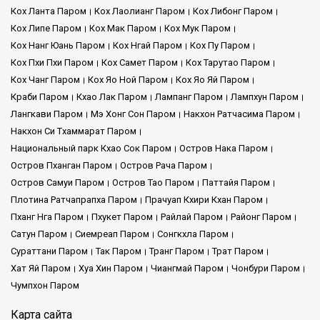
Кох Ланта Паром
Кох Лаолианг Паром
Кох Либонг Паром
Кох Липе Паром
Кох Мак Паром
Кох Мук Паром
Кох Нанг Юань Паром
Кох Нгай Паром
Кох Пу Паром
Кох Пхи Пхи Паром
Кох Самет Паром
Кох Тарутао Паром
Кох Чанг Паром
Кох Яо Ной Паром
Кох Яо Яй Паром
Краби Паром
Кхао Лак Паром
Лампанг Паром
Лампхун Паром
Лангкави Паром
Мэ Хонг Сон Паром
Накхон Ратчасима Паром
Накхон Си Тхаммарат Паром
Национальный парк Кхао Сок Паром
Остров Нака Паром
Остров Пханган Паром
Остров Рача Паром
Остров Самуи Паром
Остров Тао Паром
Паттайя Паром
Плотина Ратчапрапха Паром
Прачуап Кхири Кхан Паром
Пханг Нга Паром
Пхукет Паром
Райлай Паром
Районг Паром
Сатун Паром
Сиемреап Паром
Сонгкхла Паром
Сураттани Паром
Так Паром
Транг Паром
Трат Паром
Хат Яй Паром
Хуа Хин Паром
Чиангмай Паром
Чонбури Паром
Чумпхон Паром
Карта сайта