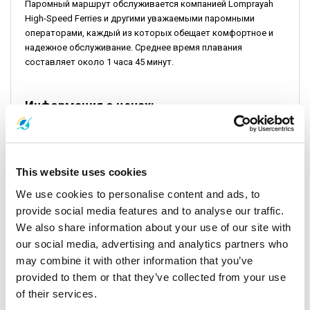
Паромный маршрут обслуживается компанией Lomprayah
High-Speed Ferries и другими уважаемыми паромными
операторами, каждый из которых обещает комфортное и
надежное обслуживание. Среднее время плавания
составляет около 1 часа 45 минут.
Информация о ценах:
Цены на паромы обычно варьируются в зависимости от
паромных операторов, причем цены на паромы у причала
начинаются с привлекательной точки для
This website uses cookies
путешественников с ограниченным бюджетом. Средняя
We use cookies to personalise content and ads, to
цена обычно составляет около 550 бат для взрослых, что
является доступным, но комфортным вариантом. Цены
provide social media features and to analyse our traffic.
будут варьироваться в зависимости от количества
We also share information about your use of our site with
пассажиров, типа транспортного средства и выбранного
our social media, advertising and analytics partners who
маршрута, что обеспечивает варианты, отвечающие
may combine it with other information that you’ve
потребностям каждого путешественника.
provided to them or that they’ve collected from your use
of their services.
Инструкции по регистрации: