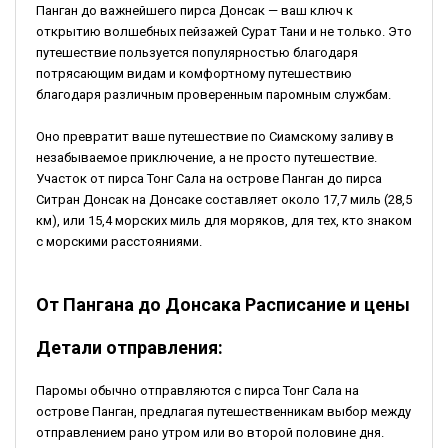
Панган до важнейшего пирса Донсак — ваш ключ к
открытию волшебных пейзажей Сурат Тани и не только. Это
путешествие пользуется популярностью благодаря
потрясающим видам и комфортному путешествию
благодаря различным проверенным паромным службам.
Оно превратит ваше путешествие по Сиамскому заливу в
незабываемое приключение, а не просто путешествие.
Участок от пирса Тонг Сала на острове Панган до пирса
Ситран Донсак на Донсаке составляет около 17,7 миль (28,5
км), или 15,4 морских миль для моряков, для тех, кто знаком
с морскими расстояниями.
От Пангана до Донсака Расписание и цены
Детали отправления:
Паромы обычно отправляются с пирса Тонг Сала на
острове Панган, предлагая путешественникам выбор между
отправлением рано утром или во второй половине дня.