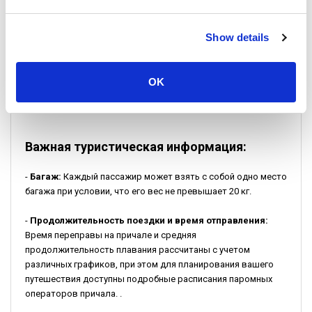
Пассажирам рекомендуется прибыть на пирс Ко Панган Тонг
Show details
Сала как минимум за 30 минут до отправления. Процесс
регистрации упрощен: требуется только подтверждение
бронирования и действительное удостоверение личности.
OK
Это гарантирует, что у вас будет достаточно времени для
последних приготовлений перед посадкой.
Важная туристическая информация:
-
Багаж:
Каждый пассажир может взять с собой одно место
багажа при условии, что его вес не превышает 20 кг.
-
Продолжительность поездки и время отправления:
Время переправы на причале и средняя
продолжительность плавания рассчитаны с учетом
различных графиков, при этом для планирования вашего
путешествия доступны подробные расписания паромных
операторов причала. .