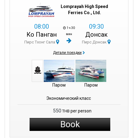
Lomprayah High Speed
Ferries Co., Ltd.
08:00
09:30
1 ч 30
Ко Панган
Донсак
мин
Пирс Тхонг Сала
Пирс Донсак
Детали поездки
Паром
Паром
Экономический класс
550
per person
THB
Book