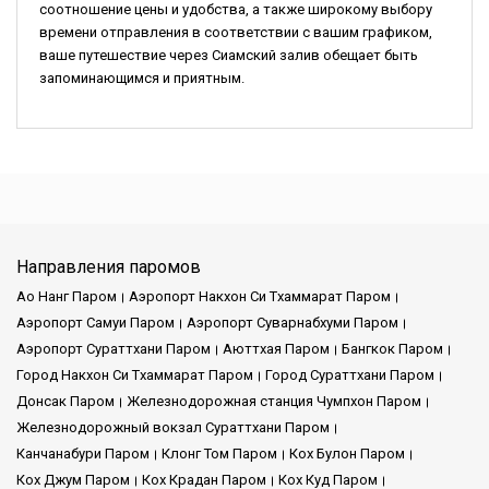
соотношение цены и удобства, а также широкому выбору
времени отправления в соответствии с вашим графиком,
ваше путешествие через Сиамский залив обещает быть
запоминающимся и приятным.
Направления паромов
Ао Нанг Паром
Аэропорт Накхон Си Тхаммарат Паром
Аэропорт Самуи Паром
Аэропорт Суварнабхуми Паром
Аэропорт Сураттхани Паром
Аюттхая Паром
Бангкок Паром
Город Накхон Си Тхаммарат Паром
Город Сураттхани Паром
Донсак Паром
Железнодорожная станция Чумпхон Паром
Железнодорожный вокзал Сураттхани Паром
Канчанабури Паром
Клонг Том Паром
Кох Булон Паром
Кох Джум Паром
Кох Крадан Паром
Кох Куд Паром