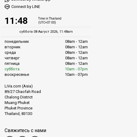
Connect by LINE
11:48
Time in Thailand
(UTC+07:00)
суббота 08 Август 2026, 11:48am
понедельник
08am - 12am
вторник
08am - 12am
среда
08am - 12am
четверг
08am - 12am
пятница
08am - 12am
суббота
10am - 07pm
воскресенье
10am - 07pm
LiVa.com (Asia)
89/27 Chaofah Road
Chalong District
Muang Phuket
Phuket Province
Thailand, 83130
Свяжитесь с нами