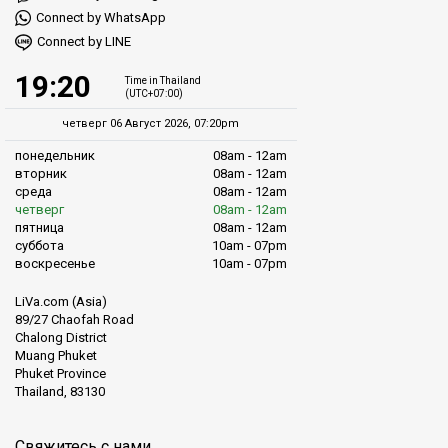
Connect by WhatsApp
Connect by LINE
19:20
Time in Thailand
(UTC+07:00)
четверг 06 Август 2026, 07:20pm
понедельник
08am - 12am
вторник
08am - 12am
среда
08am - 12am
четверг
08am - 12am
пятница
08am - 12am
суббота
10am - 07pm
воскресенье
10am - 07pm
LiVa.com (Asia)
89/27 Chaofah Road
Chalong District
Muang Phuket
Phuket Province
Thailand, 83130
Свяжитесь с нами