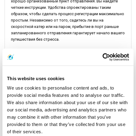
хорошо организованный пункт отправления. Вы найдете
четкие инструкции. Удобства спроектированы таким
образом, чтобы сделать процесс регистрации максимально
простым. Независимо от того, садитесь ли вы на
скоростной катер или на паром, прибытие в порт раньше
запланированного отправления гарантирует начало вашего
путешествия без стресса.
Информация о ценах: обзор
Скоростной катер Lomprayah:
Билеты на скоростной
катер продаются по конкурентоспособной цене – 20
This website uses cookies
долларов США. Он предлагает баланс скорости и удобства.
We use cookies to personalise content and ads, to
provide social media features and to analyse our traffic.
Традиционный паром:
Для тех, кто ищет более
We also share information about your use of our site with
экономичный маршрут или любит идти по склону.
our social media, advertising and analytics partners who
Комбинированный билет на автобус и паром можно
приобрести за 17 долларов. Это экономически
may combine it with other information that you’ve
эффективное решение, не жертвуя при этом сутью
provided to them or that they’ve collected from your use
морского путешествия. Он также обслуживается компанией
of their services.
Lomprayah High-Speed Ferry.