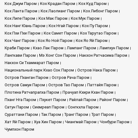
Кох Джум Паром
Кох Крадан Паром
Кох Куд Паром
Кох Ланта Паром
Кох Лаолианг Паром
Кох Либонг Паром
Кох Липе Паром
Кох Мак Паром
Кох Мук Паром
Кох Нанг Юань Паром
Кох Нгай Паром
Кох Пу Паром
Кох Пхи Пхи Паром
Кох Самет Паром
Кох Тарутао Паром
Кох Чанг Паром
Кох Яо Ной Паром
Кох Яо Яй Паром
Краби Паром
Кхао Лак Паром
Лампанг Паром
Лампхун Паром
Лангкави Паром
Мэ Хонг Сон Паром
Накхон Ратчасима Паром
Накхон Си Тхаммарат Паром
Национальный парк Кхао Сок Паром
Остров Нака Паром
Остров Пханган Паром
Остров Рача Паром
Остров Самуи Паром
Остров Тао Паром
Паттайя Паром
Плотина Ратчапрапха Паром
Прачуап Кхири Кхан Паром
Пханг Нга Паром
Пхукет Паром
Райлай Паром
Районг Паром
Сатун Паром
Сиемреап Паром
Сонгкхла Паром
Сураттани Паром
Так Паром
Транг Паром
Трат Паром
Хат Яй Паром
Хуа Хин Паром
Чиангмай Паром
Чонбури Паром
Чумпхон Паром