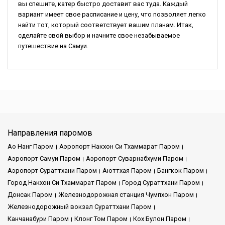
вы спешите, катер быстро доставит вас туда. Каждый
вариант имеет свое расписание и цену, что позволяет легко
найти тот, который соответствует вашим планам. Итак,
сделайте свой выбор и начните свое незабываемое
путешествие на Самуи.
Направления паромов
Ао Нанг Паром
Аэропорт Накхон Си Тхаммарат Паром
Аэропорт Самуи Паром
Аэропорт Суварнабхуми Паром
Аэропорт Сураттхани Паром
Аюттхая Паром
Бангкок Паром
Город Накхон Си Тхаммарат Паром
Город Сураттхани Паром
Донсак Паром
Железнодорожная станция Чумпхон Паром
Железнодорожный вокзал Сураттхани Паром
Канчанабури Паром
Клонг Том Паром
Кох Булон Паром