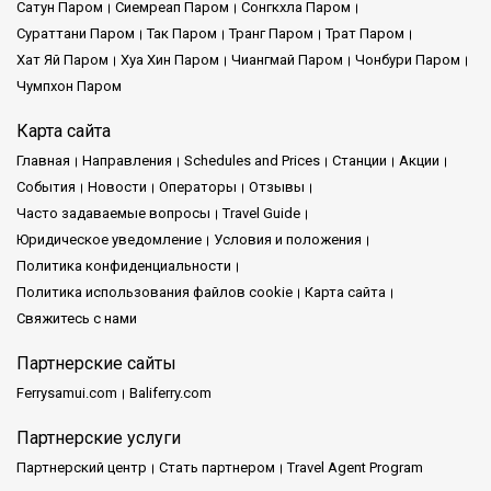
Услуги компании:
Сатун Паром
Сиемреап Паром
Сонгкхла Паром
Сураттани Паром
Так Паром
Транг Паром
Трат Паром
Хат Яй Паром
Хуа Хин Паром
Чиангмай Паром
Чонбури Паром
Satun Pakbara Speed Boat Club предлагает широкий спектр
транспортных услуг, которые удовлетворяют
Чумпхон Паром
разнообразные потребности путешественников. Наши
Карта сайта
современные скоростные лодки обеспечивают быстрые и
комфортные поездки к знаковым местам, таким как Ко
Главная
Направления
Schedules and Prices
Cтанции
Акции
Крадан и Ко Пи Пи. Мы гордимся своим обязательством к
События
Новости
Операторы
Отзывы
пунктуальности и надежности, гарантируя, что вы без
Часто задаваемые вопросы
Travel Guide
проблем доберетесь до острова вашей мечты.
Юридическое уведомление
Условия и положения
Политика конфиденциальности
Ключевые особенности:
Политика использования файлов cookie
Карта сайта
Свяжитесь с нами
Эффективный транспорт:
Наслаждайтесь удобным и
Партнерские сайты
эффективным транспортным обслуживанием, которое
Ferrysamui.com
Baliferry.com
соединяет вас с самыми популярными островами Таиланда.
Партнерские услуги
Приоритет безопасности:
Наш опытный экипаж и хорошо
обслуживаемые скоростные лодки ставят вашу
Партнерский центр
Стать партнером
Travel Agent Program
безопасность на первое место, гарантируя надежное