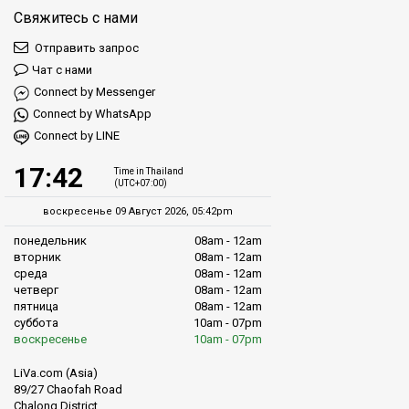
плавание.
Свяжитесь с нами
Отправить запрос
Множество направлений:
Исследуйте множество
Чат с нами
захватывающих направлений — от чарующего Ко Липе до
живописного Ко Нгай и далее.
Connect by Messenger
Connect by WhatsApp
Удобство:
Бронирование у нас просто, а своевременные
Connect by LINE
отправления гарантируют спокойное путешествие.
17:42
Time in Thailand
(UTC+07:00)
Краткий обзор: Некоторые направления,
воскресенье 09 Август 2026, 05:42pm
предлагаемые оператором
понедельник
08am - 12am
вторник
08am - 12am
Отдых на Ко Ланта:
Погрузитесь в природную красоту Ко
среда
08am - 12am
четверг
08am - 12am
Ланта, убежища тишины и очарования. Для получения
пятница
08am - 12am
дополнительной информации нажмите здесь.
суббота
10am - 07pm
воскресенье
10am - 07pm
Приключения на Ко Пи Пи:
Исследуйте легендарное
очарование Ко Пи Пи с его нетронутыми пляжами и яркой
LiVa.com (Asia)
ночной жизнью. Для получения дополнительной информации
89/27 Chaofah Road
нажмите здесь.
Chalong District