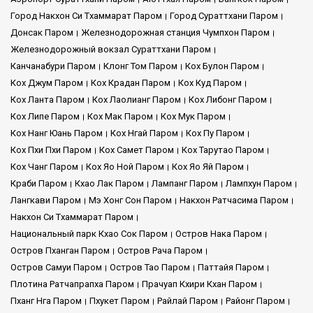
Speed Boat Club мы предлагаем не просто транспорт, а
Город Накхон Си Тхаммарат Паром
Город Сураттхани Паром
создаем с вами незабываемые воспоминания. Доверьтесь
Донсак Паром
Железнодорожная станция Чумпхон Паром
нам как своим морским партнерам, которые проведут вас в
мир приключений и чудес.
Железнодорожный вокзал Сураттхани Паром
Канчанабури Паром
Клонг Том Паром
Кох Булон Паром
Кох Джум Паром
Кох Крадан Паром
Кох Куд Паром
Миссия и Видение:
Кох Ланта Паром
Кох Лаолианг Паром
Кох Либонг Паром
Кох Липе Паром
Кох Мак Паром
Кох Мук Паром
Миссия:
Satun Pakbara Speed Boat Club стремится помочь
Кох Нанг Юань Паром
Кох Нгай Паром
Кох Пу Паром
путешественникам безопасно и просто исследовать
Кох Пхи Пхи Паром
Кох Самет Паром
Кох Тарутао Паром
удивительные острова Таиланда. Мы хотим, чтобы вы
Кох Чанг Паром
Кох Яо Ной Паром
Кох Яо Яй Паром
получили незабываемые впечатления и чувствовали себя
Краби Паром
Кхао Лак Паром
Лампанг Паром
Лампхун Паром
комфортно во время вашего путешествия с нами.
Лангкави Паром
Мэ Хонг Сон Паром
Накхон Ратчасима Паром
Видение:
Мы хотим стать первым выбором для
Накхон Си Тхаммарат Паром
путешественников, ищущих надежные и комфортные поездки
Национальный парк Кхао Сок Паром
Остров Нака Паром
на красивые острова Таиланда. Наша цель — вдохновлять на
Остров Пханган Паром
Остров Рача Паром
исследование, ставя безопасность и качество услуг во главу
Остров Самуи Паром
Остров Тао Паром
Паттайя Паром
угла.
Плотина Ратчапрапха Паром
Прачуап Кхири Кхан Паром
Пханг Нга Паром
Пхукет Паром
Райлай Паром
Районг Паром