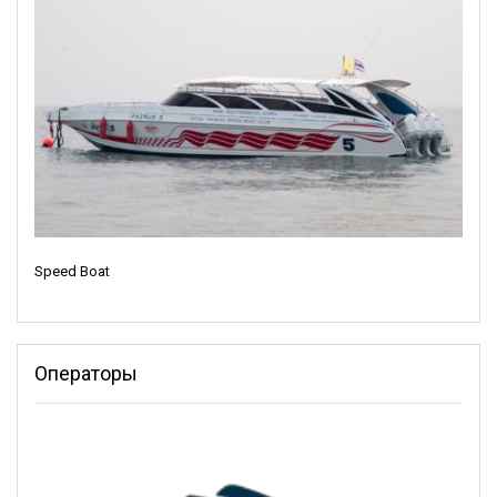
О причале:
Причал пляжа Ко Нгай служит отправной точкой для
знакомства с живописным островом Ко Нгай. Почувствуйте
мягкий песок под ногами и начните путешествие, полное
расслабления и впечатлений. Этот удобный причал
соединяет вас с кристально чистыми водами Андаманского
моря, открывая перед вами множество возможностей.
С восходом солнца садитесь на традиционную лодку с
длинным хвостом и исследуйте близлежащие
достопримечательности, такие как
Ко Мук
и его знаменитая
Speed Boat
Изумрудная пещера. Роскошный курорт Thapwarin
предлагает размещение у моря, а уютный Coco Cottage
подарит подлинный островной опыт. Независимо от того,
опытный вы сноркелист или новичок, воды у Ко Нгай
Операторы
удивят вас яркой морской жизнью.
Если вы приедете в высокий сезон, вы увидите остров в
самом оживлённом виде. Совершите однодневные поездки
на
острова Пхи-Пхи
,
Ко Крадан
или
Ко Ланта
, чтобы
расширить круг своих приключений. Наблюдайте за тем, как