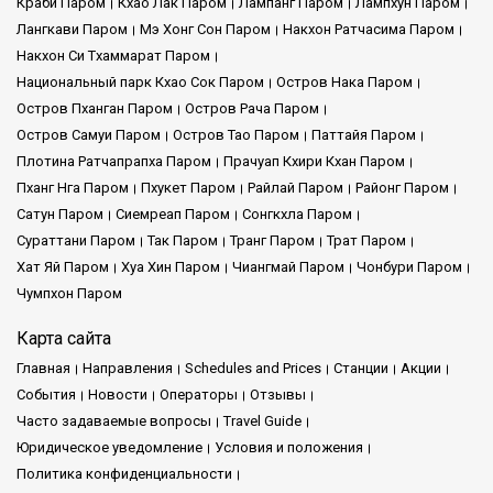
Краби Паром
Кхао Лак Паром
Лампанг Паром
Лампхун Паром
качество услуг.
Лангкави Паром
Мэ Хонг Сон Паром
Накхон Ратчасима Паром
Накхон Си Тхаммарат Паром
Услуги компании:
Национальный парк Кхао Сок Паром
Остров Нака Паром
Остров Пханган Паром
Остров Рача Паром
Phantip Travel специализируется на предоставлении
Остров Самуи Паром
Остров Тао Паром
Паттайя Паром
первоклассных услуг паромного сообщения, охватывающих
Плотина Ратчапрапха Паром
Прачуап Кхири Кхан Паром
широкий спектр направлений. Легко исследуйте красоту
Пханг Нга Паром
Пхукет Паром
Райлай Паром
Районг Паром
Таиланда — от прекрасных островов до оживленных
Сатун Паром
Сиемреап Паром
Сонгкхла Паром
прибрежных городов, благодаря нашему широкому выбору
Сураттани Паром
Так Паром
Транг Паром
Трат Паром
маршрутов. Мы уделяем особое внимание пунктуальности,
безопасности и вашим интересам, обещая путешествие,
Хат Яй Паром
Хуа Хин Паром
Чиангмай Паром
Чонбури Паром
которое оставит незабываемые воспоминания.
Чумпхон Паром
Карта сайта
Ключевые особенности:
Главная
Направления
Schedules and Prices
Cтанции
Акции
События
Новости
Операторы
Отзывы
Часто задаваемые вопросы
Travel Guide
Надежные связи:
Наши паромные услуги обеспечивают
надежные маршруты между различными направлениями,
Юридическое уведомление
Условия и положения
гарантируя плавный и удобный процесс путешествия.
Политика конфиденциальности