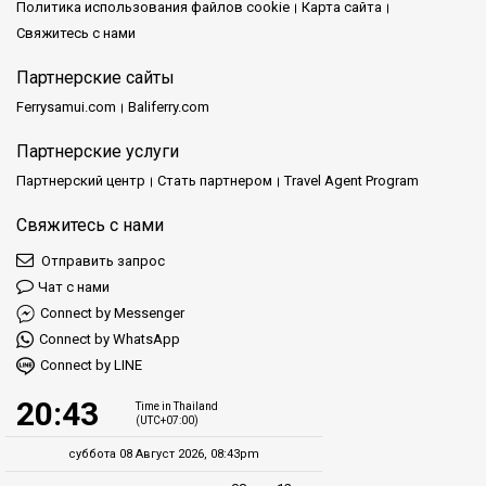
Политика использования файлов cookie
Карта сайта
Комфорт и безопасность:
Phantip Travel уделяет
Свяжитесь с нами
первоочередное внимание вашему благополучию, предлагая
комфортные и безопасные поездки.
Партнерские сайты
Ferrysamui.com
Baliferry.com
Разнообразие направлений:
Исследуйте множество
увлекательных направлений с нашими тщательно
Партнерские услуги
продуманными маршрутами.
Партнерский центр
Стать партнером
Travel Agent Program
Клиентоориентированность:
Вы для нас — главный
Свяжитесь с нами
приоритет, мы стараемся создать для вас великолепные
впечатления.
Отправить запрос
Чат с нами
Краткий обзор: некоторые из наших
Connect by Messenger
направлений
Connect by WhatsApp
Connect by LINE
Приключение на Ко Самуи:
Отправляйтесь в путешествие
20:43
Time in Thailand
на
Ко Самуи
, где вас ждут потрясающие пляжи и яркая
(UTC+07:00)
культура.
суббота 08 Август 2026, 08:43pm
Отдых на Ко Пхангане:
Насладитесь спокойной красотой и