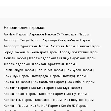
Phantip Travel делает вашу поездку на пароме простой и
надежной. Мы предлагаем отличные паромные услуги,
отвечающие вашим потребностям. Мы посещаем множество
различных мест и делаем все возможное, чтобы вы остались
довольны. Ваше путешествие с нами будет удивительным и
Направления паромов
особенным.
Ао Нанг Паром
Аэропорт Накхон Си Тхаммарат Паром
Аэропорт Самуи Паром
Аэропорт Суварнабхуми Паром
Аэропорт Сураттхани Паром
Аюттхая Паром
Бангкок Паром
Миссия и Видение:
Город Накхон Си Тхаммарат Паром
Город Сураттхани Паром
Донсак Паром
Железнодорожная станция Чумпхон Паром
Миссия:
Наша миссия в Phantip Travel — предоставлять
Железнодорожный вокзал Сураттхани Паром
надежные и эффективные услуги паромного сообщения,
Канчанабури Паром
Клонг Том Паром
Кох Булон Паром
соединяя путешественников с их желаемыми пунктами
назначения. Мы стремимся улучшить ваш опыт путешествия,
Кох Джум Паром
Кох Крадан Паром
Кох Куд Паром
чтобы он остался в памяти на долгие годы.
Кох Ланта Паром
Кох Лаолианг Паром
Кох Либонг Паром
Кох Липе Паром
Кох Мак Паром
Кох Мук Паром
Видение:
Наша цель — стать предпочтительным выбором
Кох Нанг Юань Паром
Кох Нгай Паром
Кох Пу Паром
для путешественников, ищущих комфортные и удобные
Кох Пхи Пхи Паром
Кох Самет Паром
Кох Тарутао Паром
поездки на пароме. Мы хотим, чтобы нас считали лучшими в
Кох Чанг Паром
Кох Яо Ной Паром
Кох Яо Яй Паром
этой сфере, обеспечивающими радость клиентов и высокое