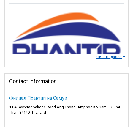
Читать далее
Phantip Travel - Островные приключения ждут
Contact Information
вас
Филиал Пхантип на Самуи
Отправляйтесь в удивительные путешествия с Phantip Travel,
11 4 Taveeradpakdee Road Ang Thong, Amphoe Ko Samui, Surat
вашим надежным партнером для комфортных поездок на
Thani 84140, Thailand
пароме. Как уважаемый оператор паромов, Phantip Travel
соединяет вас с увлекательными направлениями, превращая
мечты о путешествиях в реальность.