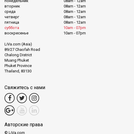
понедельник
08am - 12am
живой атмосферой
Ко Пхангана
.
вторник
08am - 12am
среда
08am - 12am
четверг
08am - 12am
Исследование Ко Тао:
Погрузитесь в кристально чистые
пятница
08am - 12am
воды и увлекательный подводный мир
Ко Тао
.
суббота
10am - 07pm
воскресенье
10am - 07pm
Phantip Travel приглашает вас отправиться в путешествие
LiVa.com (Asia)
открытий, где каждая поездка — это возможность создать
89/27 Chaofah Road
незабываемые воспоминания. Мы стремимся сделать вашу
Chalong District
Muang Phuket
поездку на пароме безопасной, качественной и радостной.
Phuket Province
Доверьтесь Phantip Travel, чтобы вместе создавать великие
Thailand, 83130
приключения.
Свяжитесь с нами
Авторские права
© LiVa.com