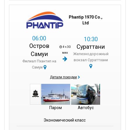
Phantip 1970 Co.,
Ltd
06:00
10:30
Остров
Сураттани
4 ч 30
Самуи
мин
Железнодорожный
вокзал Сураттхани
Филиал Пхантип на
Самуи
Детали поездки
Паром
Автобус
Экономический класс