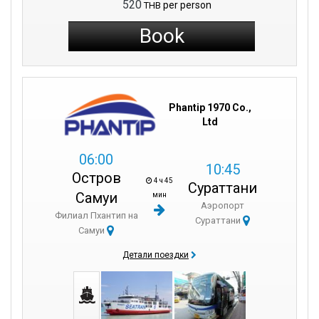
520
per person
THB
Book
Phantip 1970 Co.,
Ltd
06:00
10:45
Остров
4 ч 45
Сураттани
Самуи
мин
Аэропорт
Филиал Пхантип на
Сураттани
Самуи
Детали поездки