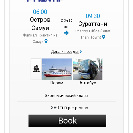
takes around
10 minutes on foot
.
06:00
09:30
Остров
3 ч 30
Сураттани
Самуи
мин
Phantip Office (Surat
Филиал Пхантип на
Thani Town)
Самуи
Детали поездки
Паром
Автобус
Экономический класс
380
per person
THB
Book