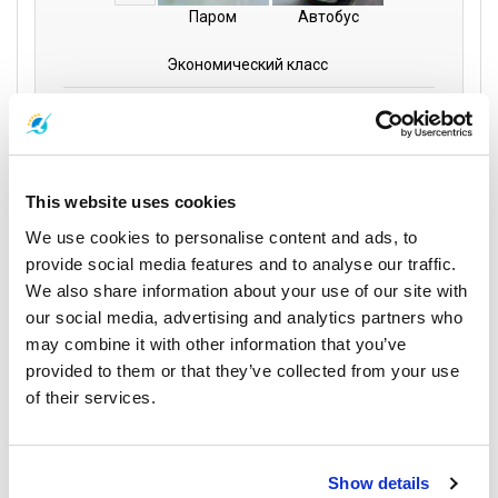
Паром
Автобус
Экономический класс
550
per person
THB
Book
This website uses cookies
We use cookies to personalise content and ads, to
provide social media features and to analyse our traffic.
Phantip 1970 Co.,
We also share information about your use of our site with
Ltd
our social media, advertising and analytics partners who
may combine it with other information that you’ve
12:00
06:00
provided to them or that they’ve collected from your use
Национальный
Остров
of their services.
парк Кхао
6 ч
Самуи
Сок
Филиал Пхантип на
Станция минивэнов
Самуи
Show details
Кхао Сок