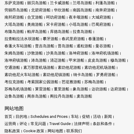
东萨克游船
丽贝岛游船
兰卡威游船
兰塔岛游船
利蓬岛游船
劳丽昂岛游船
北碧府游船
华欣游船
南园岛游船
南奔府游船
南邦府游船
合艾游船
呵叻府游船
夜丰颂游船
大城府游船
大瑶岛游船
奥南游船
宋卡府游船
小瑶岛游船
巴蜀府游船
布隆岛游船
帕岸岛游船
库德岛游船
拉查岛游船
拉查帕拉法水坝游船
攀牙游船
春武里府游船
春蓬游船
春蓬火车站游船
普吉岛游船
普岛游船
暹粒游船
曼谷游船
朱姆岛游船
沙敦游船
沙美岛游船
洛坤府游船
洛坤府机场游船
洛坤府镇游船
涛岛游船
清迈游船
甲米游船
皮皮岛游船
穆岛游船
空通游船
素万那普机场游船
素叻他尼游船
素叻他尼机场游船
素叻他尼火车站游船
素叻他尼镇游船
纳卡岛游船
罗勇府游船
考拉克游船
考索国家公园游船
芭堤雅游船
苏梅岛游船
苏梅岛机场游船
莱雷游船
董里游船
象岛游船
达叻游船
达府游船
达鲁岛游船
阁奈岛游船
阁拉丹岛游船
麦岛游船
网站地图
首页
目的地
Schedules and Prices
车站
促销
活动
新闻
运营商
评论
常见问题
Travel Guide
法律声明
条款和条件
隐私政策
Cookie 政策
网站地图
联系我们