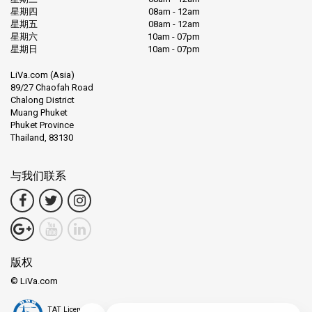
星期四
08am - 12am
星期五
08am - 12am
星期六
10am - 07pm
星期日
10am - 07pm
LiVa.com (Asia)
89/27 Chaofah Road
Chalong District
Muang Phuket
Phuket Province
Thailand, 83130
与我们联系
版权
© LiVa.com
TAT License