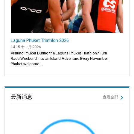
Laguna Phuket Triathlon 2026
14-15 十一月 2026
Visiting Phuket During the Laguna Phuket Triathlon? Turn
Race Weekend into an Island Adventure Every November,
Phuket welcome...
最新消息
查看全部