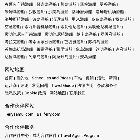
春蓬火车站游船
普吉岛游船
普岛游船
暹粒游船
曼谷游船
朱姆岛游船
沙敦游船
沙美岛游船
洛坤府游船
洛坤府机场游船
洛坤府镇游船
涛岛游船
清迈游船
甲米游船
皮皮岛游船
穆岛游船
空通游船
素万那普机场游船
素叻他尼游船
素叻他尼机场游船
素叻他尼火车站游船
素叻他尼镇游船
纳卡岛游船
罗勇府游船
考拉克游船
考索国家公园游船
芭堤雅游船
苏梅岛游船
苏梅岛机场游船
莱雷游船
董里游船
象岛游船
达叻游船
达府游船
达鲁岛游船
阁奈岛游船
阁拉丹岛游船
麦岛游船
网站地图
首页
目的地
Schedules and Prices
车站
促销
活动
新闻
运营商
评论
常见问题
Travel Guide
法律声明
条款和条件
隐私政策
Cookie 政策
网站地图
联系我们
合作伙伴网站
Ferrysamui.com
Baliferry.com
合作伙伴服务
合作伙伴中心
成为合作伙伴
Travel Agent Program