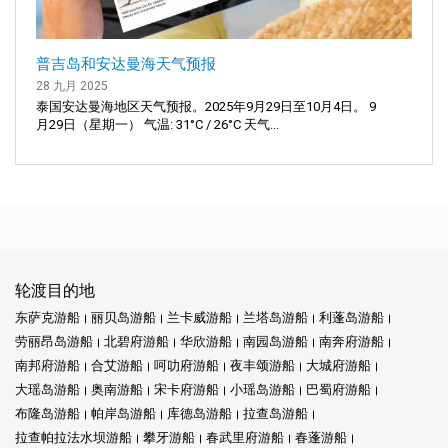
普吉岛和安达曼海天气预报
28 九月 2025
泰国安达曼海地区天气预报。2025年9月29日至10月4日。 9
月29日（星期一） 气温: 31°C / 26°C 天气...
轮渡目的地
东萨克游船
丽贝岛游船
兰卡威游船
兰塔岛游船
利蓬岛游船
劳丽昂岛游船
北碧府游船
华欣游船
南园岛游船
南奔府游船
南邦府游船
合艾游船
呵叻府游船
夜丰颂游船
大城府游船
大瑶岛游船
奥南游船
宋卡府游船
小瑶岛游船
巴蜀府游船
布隆岛游船
帕岸岛游船
库德岛游船
拉查岛游船
拉查帕拉法水坝游船
攀牙游船
春武里府游船
春蓬游船