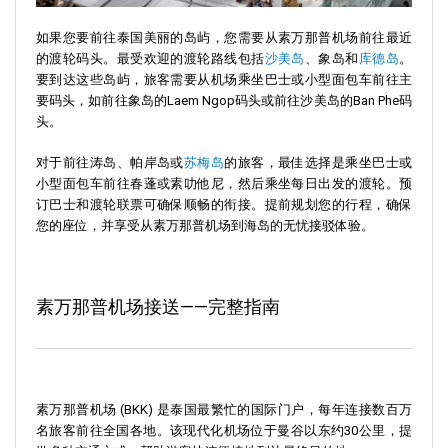
如果您要前往泰国美丽的岛屿，您需要从素万那普机场前往最近
的渡轮码头。最受欢迎的渡轮路线包括
沙美岛
、象岛和
库德岛
。
要到达这些岛屿，旅客需要从机场乘坐巴士或小型面包车前往主
要码头，如前往象岛的Laem Ngop码头或前往沙美岛的Ban Phe码
头。
对于前往涛岛、帕岸岛或
苏梅岛
的旅客，最佳选择是乘坐巴士或
小型面包车前往春蓬或素叻他尼，然后乘坐每日出发的渡轮。预
订巴士和渡轮联票可确保顺畅的衔接。提前规划您的行程，确保
您的座位，并享受从素万那普机场到海岛的无忧接驳体验。
素万那普机场接送——完整指南
素万那普机场 (BKK) 是泰国最繁忙的国际门户，每年连接数百万
名旅客前往全国各地。该现代化机场位于曼谷以东约30公里，提