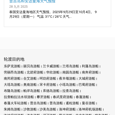
普吉岛和安达曼海天气预报
28 九月 2025
泰国安达曼海地区天气预报。2025年9月29日至10月4日。 9
月29日（星期一） 气温: 31°C / 26°C 天气...
轮渡目的地
东萨克游船
丽贝岛游船
兰卡威游船
兰塔岛游船
利蓬岛游船
劳丽昂岛游船
北碧府游船
华欣游船
南园岛游船
南奔府游船
南邦府游船
合艾游船
呵叻府游船
夜丰颂游船
大城府游船
大瑶岛游船
奥南游船
宋卡府游船
小瑶岛游船
巴蜀府游船
布隆岛游船
帕岸岛游船
库德岛游船
拉查岛游船
拉查帕拉法水坝游船
攀牙游船
春武里府游船
春蓬游船
春蓬火车站游船
普吉岛游船
普岛游船
暹粒游船
曼谷游船
朱姆岛游船
沙敦游船
沙美岛游船
洛坤府游船
洛坤府机场游船