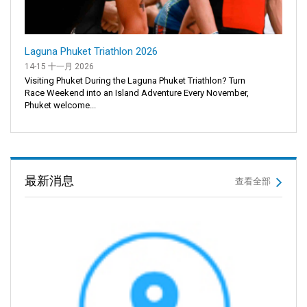
Laguna Phuket Triathlon 2026
14-15 十一月 2026
Visiting Phuket During the Laguna Phuket Triathlon? Turn
Race Weekend into an Island Adventure Every November,
Phuket welcome...
最新消息
查看全部