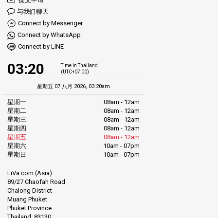
与我们聊天
Connect by Messenger
Connect by WhatsApp
Connect by LINE
03:20
Time in Thailand
(UTC+07:00)
星期五 07 八月 2026, 03:20am
星期一
08am - 12am
星期二
08am - 12am
星期三
08am - 12am
星期四
08am - 12am
星期五
08am - 12am
星期六
10am - 07pm
星期日
10am - 07pm
LiVa.com (Asia)
89/27 Chaofah Road
Chalong District
Muang Phuket
Phuket Province
Thailand, 83130