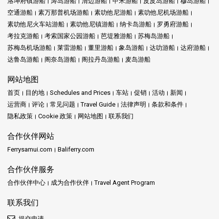
洛坤府镇游船
涛岛游船
清迈游船
甲米游船
皮皮岛游船
穆岛游船
空通游船
素万那普机场游船
素叻他尼游船
素叻他尼机场游船
素叻他尼火车站游船
素叻他尼镇游船
纳卡岛游船
罗勇府游船
考拉克游船
考索国家公园游船
芭堤雅游船
苏梅岛游船
苏梅岛机场游船
莱雷游船
董里游船
象岛游船
达叻游船
达府游船
达鲁岛游船
阁奈岛游船
阁拉丹岛游船
麦岛游船
网站地图
首页
目的地
Schedules and Prices
车站
促销
活动
新闻
运营商
评论
常见问题
Travel Guide
法律声明
条款和条件
隐私政策
Cookie 政策
网站地图
联系我们
合作伙伴网站
Ferrysamui.com
Baliferry.com
合作伙伴服务
合作伙伴中心
成为合作伙伴
Travel Agent Program
联系我们
提交申请