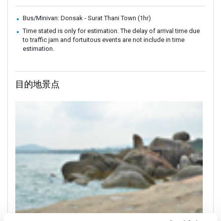
Bus/Minivan: Donsak - Surat Thani Town (1hr)
Time stated is only for estimation. The delay of arrival time due
to traffic jam and fortuitous events are not include in time
estimation.
目的地景点