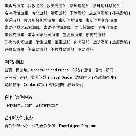
朱姆岛游船
沙敦游船
沙美岛游船
洛坤府游船
洛坤府机场游船
洛坤府镇游船
涛岛游船
清迈游船
甲米游船
皮皮岛游船
穆岛游船
空通游船
素万那普机场游船
素叻他尼游船
素叻他尼机场游船
素叻他尼火车站游船
素叻他尼镇游船
纳卡岛游船
罗勇府游船
考拉克游船
考索国家公园游船
芭堤雅游船
苏梅岛游船
苏梅岛机场游船
莱雷游船
董里游船
象岛游船
达叻游船
达府游船
达鲁岛游船
阁奈岛游船
阁拉丹岛游船
麦岛游船
网站地图
首页
目的地
Schedules and Prices
车站
促销
活动
新闻
运营商
评论
常见问题
Travel Guide
法律声明
条款和条件
隐私政策
Cookie 政策
网站地图
联系我们
合作伙伴网站
Ferrysamui.com
Baliferry.com
合作伙伴服务
合作伙伴中心
成为合作伙伴
Travel Agent Program