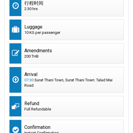
行程时间
2:30 hrs
Luggage
10 KG per passenger
Amendments
200 THB
Arrival
07:30
Surat Thani Town, Surat Thani Town: Talad Mai
Road
Refund
Full Refundable
Confirmation
Instant Confirmation