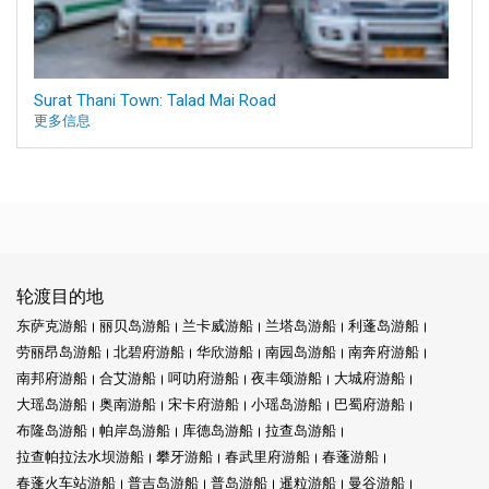
Surat Thani Town: Talad Mai Road
更多信息
轮渡目的地
东萨克游船
丽贝岛游船
兰卡威游船
兰塔岛游船
利蓬岛游船
劳丽昂岛游船
北碧府游船
华欣游船
南园岛游船
南奔府游船
南邦府游船
合艾游船
呵叻府游船
夜丰颂游船
大城府游船
大瑶岛游船
奥南游船
宋卡府游船
小瑶岛游船
巴蜀府游船
布隆岛游船
帕岸岛游船
库德岛游船
拉查岛游船
拉查帕拉法水坝游船
攀牙游船
春武里府游船
春蓬游船
春蓬火车站游船
普吉岛游船
普岛游船
暹粒游船
曼谷游船