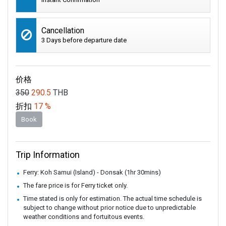
Cancellation
3 Days before departure date
价格
350
290.5
THB
折扣
17 %
Book
Trip Information
Ferry: Koh Samui (Island) - Donsak (1hr 30mins)
The fare price is for Ferry ticket only.
Time stated is only for estimation. The actual time schedule is
subject to change without prior notice due to unpredictable
weather conditions and fortuitous events.