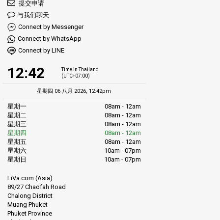
提交申请
与我们聊天
Connect by Messenger
Connect by WhatsApp
Connect by LINE
12:42
Time in Thailand
(UTC+07:00)
星期四 06 八月 2026, 12:42pm
星期一
08am - 12am
星期二
08am - 12am
星期三
08am - 12am
星期四
08am - 12am
星期五
08am - 12am
星期六
10am - 07pm
星期日
10am - 07pm
LiVa.com (Asia)
89/27 Chaofah Road
Chalong District
Muang Phuket
Phuket Province