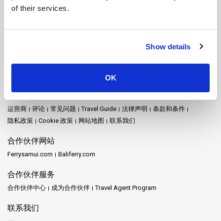
洛坤府镇游船
涛岛游船
清迈游船
甲米游船
皮皮岛游船
穆岛游船
of their services.
空通游船
素万那普机场游船
素叻他尼游船
素叻他尼机场游船
素叻他尼火车站游船
素叻他尼镇游船
纳卡岛游船
罗勇府游船
考拉克游船
考索国家公园游船
芭堤雅游船
苏梅岛游船
Show details
苏梅岛机场游船
莱雷游船
董里游船
象岛游船
达叻游船
达府游船
达鲁岛游船
阁奈岛游船
阁拉丹岛游船
麦岛游船
OK
网站地图
首页
目的地
Schedules and Prices
车站
促销
活动
新闻
运营商
评论
常见问题
Travel Guide
法律声明
条款和条件
隐私政策
Cookie 政策
网站地图
联系我们
合作伙伴网站
Ferrysamui.com
Baliferry.com
合作伙伴服务
合作伙伴中心
成为合作伙伴
Travel Agent Program
联系我们