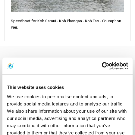
Speedboat for Koh Samui - Koh Phangan - Koh Tao - Chumphon
Pier.
轮渡目的地
东萨克游船
丽贝岛游船
兰卡威游船
兰塔岛游船
利蓬岛游船
This website uses cookies
劳丽昂岛游船
北碧府游船
华欣游船
南园岛游船
南奔府游船
南邦府游船
合艾游船
呵叻府游船
夜丰颂游船
大城府游船
We use cookies to personalise content and ads, to
大瑶岛游船
奥南游船
宋卡府游船
小瑶岛游船
巴蜀府游船
provide social media features and to analyse our traffic.
布隆岛游船
帕岸岛游船
库德岛游船
拉查岛游船
We also share information about your use of our site with
拉查帕拉法水坝游船
攀牙游船
春武里府游船
春蓬游船
our social media, advertising and analytics partners who
春蓬火车站游船
普吉岛游船
普岛游船
暹粒游船
曼谷游船
may combine it with other information that you’ve
朱姆岛游船
沙敦游船
沙美岛游船
洛坤府游船
洛坤府机场游船
provided to them or that they’ve collected from your use