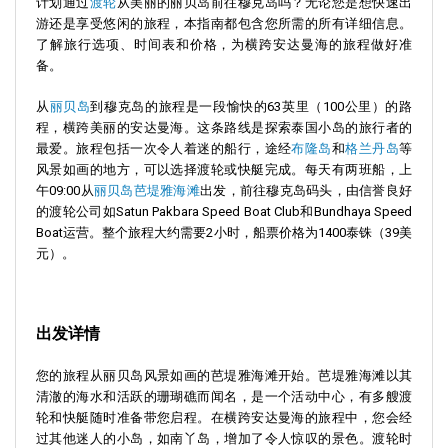
计划通过
渡轮
从美丽的丽贝岛前往穆克岛吗？无论您是想快速出
游还是享受悠闲的旅程，本指南都包含您所需的所有详细信息。
了解旅行选项、时间表和价格，为横跨安达曼海的旅程做好准
备。
从
丽贝岛
到穆克岛的旅程是一段愉快的63英里（100公里）的路
程，横跨美丽的安达曼海。这条路线是探索泰国小岛的旅行者的
最爱。旅程包括一次令人着迷的船行，途经
布隆岛
和
格兰丹岛
等
风景如画的地方，可以选择渡轮或快艇完成。每天有两班船，上
午09:00从
丽贝岛芭堤雅海滩
出发，前往穆克岛码头，由信誉良好
的渡轮公司如Satun Pakbara Speed Boat Club和Bundhaya Speed
Boat运营。整个旅程大约需要2小时，船票价格为1400泰铢（39美
元）。
出发详情
您的旅程从丽贝岛风景如画的芭堤雅海滩开始。芭堤雅海滩以其
清澈的海水和活跃的珊瑚礁而闻名，是一个活动中心，有多艘渡
轮和快艇随时准备带您启程。在横跨安达曼海的旅程中，您会经
过其他迷人的小岛，如南丫岛，增加了令人惊叹的景色。渡轮时