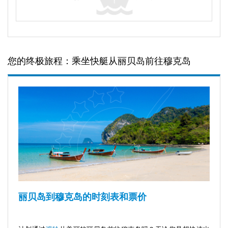
您的终极旅程：乘坐快艇从丽贝岛前往穆克岛
丽贝岛到穆克岛的时刻表和票价