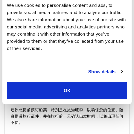
We use cookies to personalise content and ads, to
时长
:
从丽贝岛到穆克岛的旅程大约需要2小时。
provide social media features and to analyse our traffic.
We also share information about your use of our site with
距离
:
旅程约为63英里（100公里）。
our social media, advertising and analytics partners who
may combine it with other information that you’ve
费用
:
渡轮票价为1400泰铢（39美元）。
provided to them or that they’ve collected from your use
of their services.
出发时间
:
两班船均在每日09:00出发。请检查丽贝岛的出发时间以
有效规划您的旅程。
运营商
:
Satun Pakbara Speed Boat Club和Bundhaya Speed
Show details
Boat。
额外停靠点
:
船行可能提供小岛如南丫岛、布隆岛和格兰丹岛的美
OK
景。
建议您提前预订船票，特别是在旅游旺季，以确保您的位置。随
身携带旅行证件，并在旅行前一天确认出发时间，以免出现任何
不便。