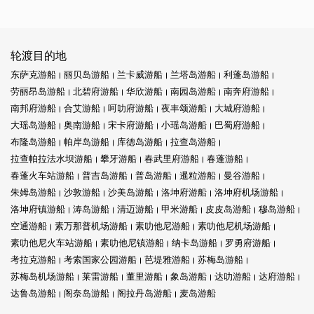
轮渡目的地
东萨克游船
丽贝岛游船
兰卡威游船
兰塔岛游船
利蓬岛游船
劳丽昂岛游船
北碧府游船
华欣游船
南园岛游船
南奔府游船
南邦府游船
合艾游船
呵叻府游船
夜丰颂游船
大城府游船
大瑶岛游船
奥南游船
宋卡府游船
小瑶岛游船
巴蜀府游船
布隆岛游船
帕岸岛游船
库德岛游船
拉查岛游船
拉查帕拉法水坝游船
攀牙游船
春武里府游船
春蓬游船
春蓬火车站游船
普吉岛游船
普岛游船
暹粒游船
曼谷游船
朱姆岛游船
沙敦游船
沙美岛游船
洛坤府游船
洛坤府机场游船
洛坤府镇游船
涛岛游船
清迈游船
甲米游船
皮皮岛游船
穆岛游船
空通游船
素万那普机场游船
素叻他尼游船
素叻他尼机场游船
素叻他尼火车站游船
素叻他尼镇游船
纳卡岛游船
罗勇府游船
考拉克游船
考索国家公园游船
芭堤雅游船
苏梅岛游船
苏梅岛机场游船
莱雷游船
董里游船
象岛游船
达叻游船
达府游船
达鲁岛游船
阁奈岛游船
阁拉丹岛游船
麦岛游船