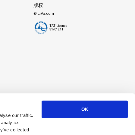
版权
© LiVa.com
TAT License
31/01211
OK
yse our traffic.
 analytics
y’ve collected