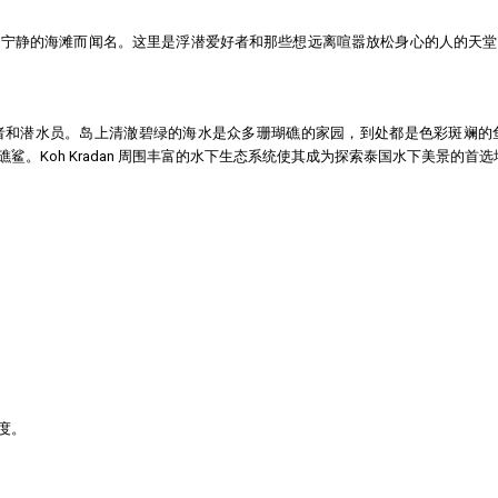
和宁静的海滩而闻名。这里是浮潜爱好者和那些想远离喧嚣放松身心的人的天堂
者和潜水员。岛上清澈碧绿的海水是众多珊瑚礁的家园，到处都是色彩斑斓的
。Koh Kradan 周围丰富的水下生态系统使其成为探索泰国水下美景的
度。