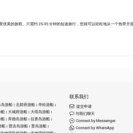
优美的旅程。只需约 25-35 分钟的短途旅行，您就可以轻松地从一个热带
联系我们
昂岛游船
北碧府游船
华欣游船
提交申请
游船
大城府游船
大瑶岛游船
与我们聊天
游船
库德岛游船
拉查岛游船
Connect by Messenger
游船
普吉岛游船
普岛游船
Connect by WhatsApp