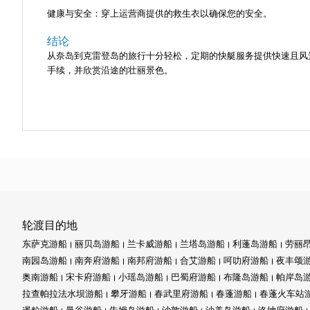
健康与安全：穿上运营商提供的救生衣以确保您的安全。
结论
从奈岛到克雷登岛的旅行十分轻松，定期的快艇服务提供快速且风景
手续，并欣赏沿途的壮丽景色。
轮渡目的地
东萨克游船
丽贝岛游船
兰卡威游船
兰塔岛游船
利蓬岛游船
劳丽
南园岛游船
南奔府游船
南邦府游船
合艾游船
呵叻府游船
夜丰颂
奥南游船
宋卡府游船
小瑶岛游船
巴蜀府游船
布隆岛游船
帕岸岛
拉查帕拉法水坝游船
攀牙游船
春武里府游船
春蓬游船
春蓬火车站