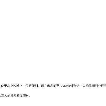
该码头位于岛上沙滩上，位置便利。请在出发前至少 30 分钟到达，以确保顺利办理
往岛上迷人的海滩和度假村。