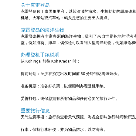
关于克雷登岛
克雷登岛位于泰国董里府，以其清澈的海水、生机勃勃的珊瑚礁
机场、火车站或汽车站；码头是您的主要出入境点。
克雷登岛的海洋生物
克雷登岛拥有丰富多彩的海洋生物，吸引了来自世界各地的浮潜
堂，例如海葵、海星，偶尔还可以看到大型海洋动物，例如海龟和礁鲨
办理登机手续说明
从 Koh Ngai 前往 Koh Kradan 时：
提前到达：至少在预定出发时间前 30 分钟到达海滩码头。
准备机票：准备好机票，以便顺利办理登机手续。
妥善打包：确保您拥有所有物品和任何必要的旅行证件。
重要旅行信息
天气注意事项：旅行前查看天气预报。海况会影响旅行时间和舒适
行李：保持行李轻便，并为物品防水，以防海浪。