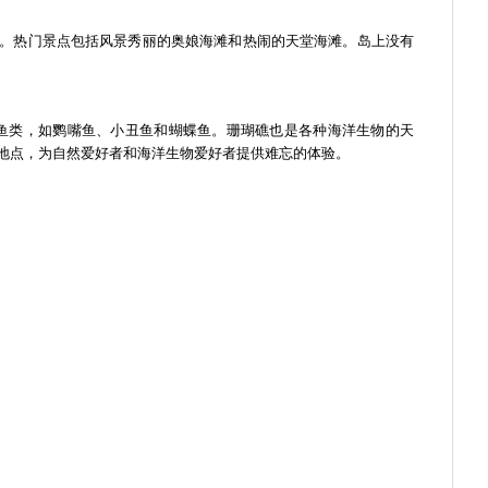
。热门景点包括风景秀丽的奥娘海滩和热闹的天堂海滩。岛上没有
鱼类，如鹦嘴鱼、小丑鱼和蝴蝶鱼。珊瑚礁也是各种海洋生物的天
首选地点，为自然爱好者和海洋生物爱好者提供难忘的体验。