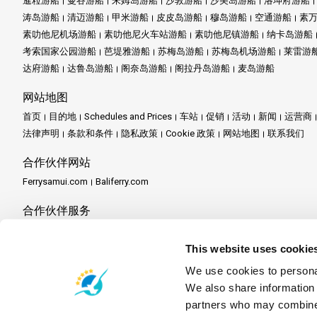
暹粒游船
曼谷游船
朱姆岛游船
沙敦游船
沙美岛游船
洛坤府游船
涛岛游船
清迈游船
甲米游船
皮皮岛游船
穆岛游船
空通游船
素
素叻他尼机场游船
素叻他尼火车站游船
素叻他尼镇游船
纳卡岛游船
考索国家公园游船
芭堤雅游船
苏梅岛游船
苏梅岛机场游船
莱雷游
达府游船
达鲁岛游船
阁奈岛游船
阁拉丹岛游船
麦岛游船
网站地图
首页
目的地
Schedules and Prices
车站
促销
活动
新闻
运营商
法律声明
条款和条件
隐私政策
Cookie 政策
网站地图
联系我们
合作伙伴网站
Ferrysamui.com
Baliferry.com
合作伙伴服务
合作伙伴中心
成为合作伙伴
Travel Agent Program
This website uses cookie
We use cookies to personal
We also share information 
partners who may combine i