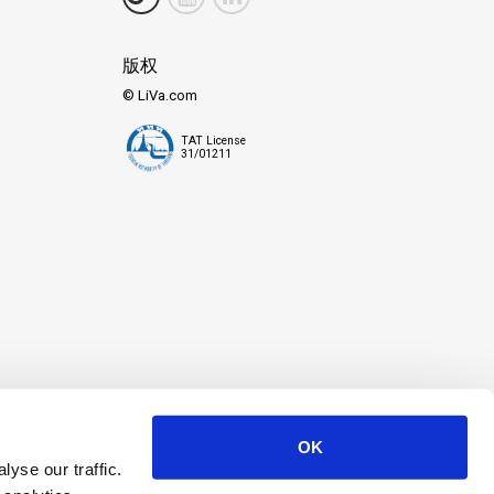
版权
© LiVa.com
TAT License
31/01211
OK
yse our traffic.