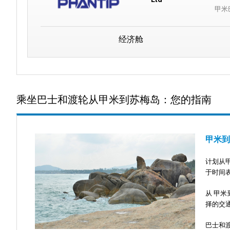
甲米
经济舱
乘坐巴士和渡轮从甲米到苏梅岛：您的指南
甲米到
计划从
于时间
从
甲米
择的交
巴士和