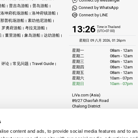
Connect by Messenger
游船
普吉岛游船
普岛游船
Connect by WhatsApp
洛坤府机场游船
洛坤府镇游船
Connect by LINE
万那普机场游船
素叻他尼游船
13:26
Time in Thailand
罗勇府游船
考拉克游船
(UTC+07:00)
船
董里游船
象岛游船
达叻游船
星期日 09 八月 2026, 01:26pm
星期一
08am - 12am
星期二
08am - 12am
星期三
08am - 12am
评论
常见问题
Travel Guide
星期四
08am - 12am
星期五
08am - 12am
星期六
10am - 07pm
星期日
10am - 07pm
LiVa.com (Asia)
89/27 Chaofah Road
Chalong District
Muang Phuket
Phuket Province
s
Thailand, 83130
ise content and ads, to provide social media features and to anal