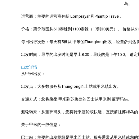
岛
。
运营商
：主要的运营商包括
Lomprayah
和
Phantip Travel
。
价格
：票价范围从610泰铢到1100泰铢（17到30美元）。
价格从6
每日出行次数
：每天有5班从
甲米的Thunglong
出发，经董萨到达
出发时间
：最早的出发时间是早上8:00，最晚的是下午1:30。
请定
出发详情
从甲米出发
：
出发点
：大多数服务从Thunglong巴士站或甲米镇出发。
交通方式
：您将乘坐
甲米到苏梅岛的巴士
从甲米到
董萨码头
。
渡轮转乘
：从董萨码头，您将转乘渡轮或快艇，直接前往苏梅岛的
关于甲米的一般信息
：
巴士站
：主要的出发枢纽是甲米巴士站。服务通常从甲米镇或您的