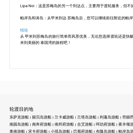
Lipa Noi
：这是苏梅岛的另一个到达点，主要用于渡轮服务，但不如N
帕岸岛和涛岛
：从甲米到达
苏梅岛
后，您可以继续前往附近的帕岸
结论
从
甲米到苏梅岛
的旅行简单而风景优美，无论您选择渡轮还是快
米到美丽的
泰国湾
的旅程吧！
轮渡目的地
东萨克游船
丽贝岛游船
兰卡威游船
兰塔岛游船
利蓬岛游船
劳丽
南园岛游船
南奔府游船
南邦府游船
合艾游船
呵叻府游船
夜丰颂
奥南游船
宋卡府游船
小瑶岛游船
巴蜀府游船
布隆岛游船
帕岸岛