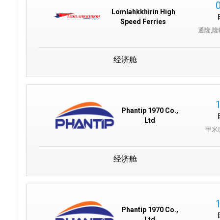
Lomlahkkhirin High
Speed Ferries
通隆,
经济舱
Phantip 1970 Co.,
Ltd
甲米
经济舱
Phantip 1970 Co.,
Ltd