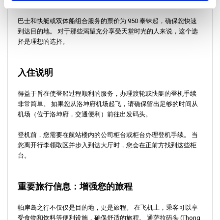
美的旅程，其中包括最初的巴士接送服务。
巴士和快艇或双体船组合服务的票价为 950 泰铢起，确保您快速
到达目的地。 对于那些渴望充分享受天堂时光的人来说，这个选
择是理想的选择。
入住说明
得益于旨在使登船过程顺利的服务，办理渡轮或快艇的登机手续
非常简单。 如果您从洛坤府机场起飞，请确保留出足够的时间从
机场（位于洛坤府，交通便利）前往出发码头。
登机前，您需要在航站楼内的公司柜台或柜台办理登机手续。 当
您离开行李领取区并步入到达大厅时，您会在正前方找到这些柜
台。
重要旅行信息：增强您的旅程
帕岸岛之行不仅仅是目的地，更是旅程。 在飞机上，乘客可以享
受食物和饮料等便利设施，确保舒适的旅程。 通萨拉码头 (Thong