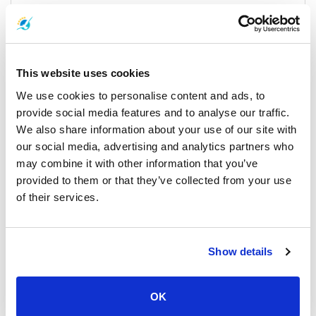
那空是贪玛叻机场飞往帕岸岛的时间表和价格
您的岛屿交通指南。 从洛坤府出发，前往帕岸岛的热门方式是乘
This website uses cookies
坐巴士和渡轮组合。 这项服务将旅客顺利连接到帕岸岛的通萨拉
码头，将轻松与大海的美丽融为一体。 根据您选择的交通工具，
We use cookies to personalise content and ads, to
行程大约需要 3 小时 30 分钟。
provide social media features and to analyse our traffic.
We also share information about your use of our site with
our social media, advertising and analytics partners who
出发详情：
may combine it with other information that you’ve
provided to them or that they’ve collected from your use
隆帕亚 每天提供多项服务，确保游客的灵活性。 选择快速渡轮或
of their services.
更快的快艇，乘客将体验到可靠、顺畅的服务。 有巴士服务连接
机场和码头，巴士时间为上午 08:30 至上午 11:45，旅客可以在乘
船途中欣赏洛坤府的美丽景色。
Show details
定价信息：
OK
巴士和渡轮组合服务起价仅为 570 泰铢，提供经济实惠且风景优