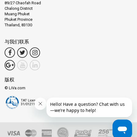
89/27 Chaofah Road
Chalong District
Muang Phuket
Phuket Province
Thailand, 83130
与我们联系
版权
© LiVa.com
TAT License
31/01211