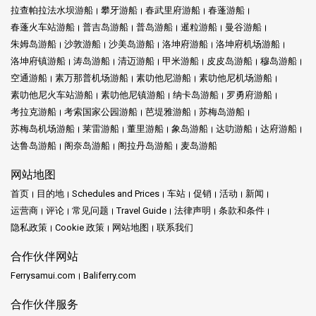
拉查帕拉法水坝游船
攀牙游船
春武里府游船
春蓬游船
春蓬火车站游船
普吉岛游船
普岛游船
暹粒游船
曼谷游船
朱姆岛游船
沙敦游船
沙美岛游船
洛坤府游船
洛坤府机场游船
洛坤府镇游船
涛岛游船
清迈游船
甲米游船
皮皮岛游船
穆岛游船
空通游船
素万那普机场游船
素叻他尼游船
素叻他尼机场游船
素叻他尼火车站游船
素叻他尼镇游船
纳卡岛游船
罗勇府游船
考拉克游船
考索国家公园游船
芭堤雅游船
苏梅岛游船
苏梅岛机场游船
莱雷游船
董里游船
象岛游船
达叻游船
达府游船
达鲁岛游船
阁奈岛游船
阁拉丹岛游船
麦岛游船
网站地图
首页
目的地
Schedules and Prices
车站
促销
活动
新闻
运营商
评论
常见问题
Travel Guide
法律声明
条款和条件
隐私政策
Cookie 政策
网站地图
联系我们
合作伙伴网站
Ferrysamui.com
Baliferry.com
合作伙伴服务