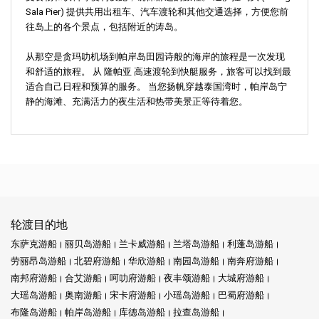
Sala Pier) 提供共用出租车、汽车渡轮和其他交通选择，方便您前
往岛上的各个景点，包括附近的涛岛。
从那空是贪玛叻机场到帕岸岛田园诗般的海岸的旅程是一次发现
和舒适的旅程。 从 隆帕亚 高速渡轮到快艇服务，旅客可以找到最
适合自己日程和预算的服务。 当您扬帆穿越泰国湾时，帕岸岛宁
静的海滩、充满活力的夜生活和热带美景正等待着您。
轮渡目的地
东萨克游船
丽贝岛游船
兰卡威游船
兰塔岛游船
利蓬岛游船
劳丽昂岛游船
北碧府游船
华欣游船
南园岛游船
南奔府游船
南邦府游船
合艾游船
呵叻府游船
夜丰颂游船
大城府游船
大瑶岛游船
奥南游船
宋卡府游船
小瑶岛游船
巴蜀府游船
布隆岛游船
帕岸岛游船
库德岛游船
拉查岛游船