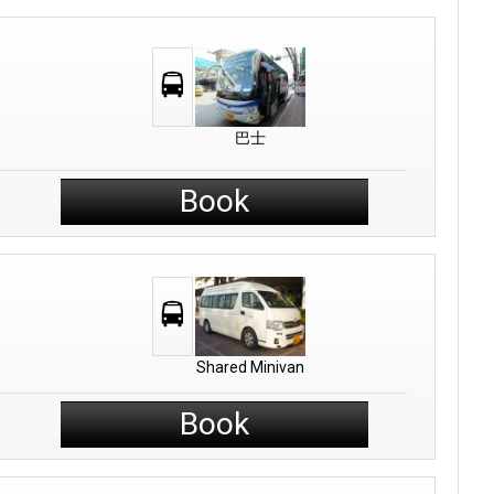
巴士
Book
Shared Minivan
Book