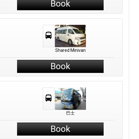
Book
Shared Minivan
Book
巴士
Book