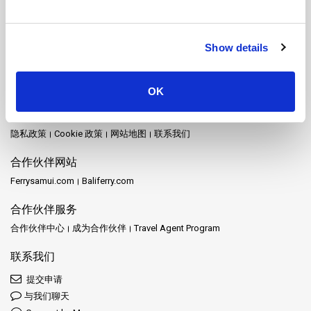
素叻他尼火车站游船
素叻他尼镇游船
纳卡岛游船
罗勇府游船
考拉克游船
考索国家公园游船
芭堤雅游船
苏梅岛游船
苏梅岛机场游船
莱雷游船
董里游船
象岛游船
达叻游船
达府游船
Show details
达鲁岛游船
阁奈岛游船
阁拉丹岛游船
麦岛游船
网站地图
OK
首页
目的地
Schedules and Prices
车站
促销
活动
新闻
运营商
评论
常见问题
Travel Guide
法律声明
条款和条件
隐私政策
Cookie 政策
网站地图
联系我们
合作伙伴网站
Ferrysamui.com
Baliferry.com
合作伙伴服务
合作伙伴中心
成为合作伙伴
Travel Agent Program
联系我们
提交申请
与我们聊天