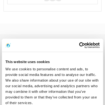
轮渡目的地
东萨克游船
丽贝岛游船
兰卡威游船
兰塔岛游船
利蓬岛游船
劳丽昂岛游船
北碧府游船
华欣游船
南园岛游船
南奔府游船
南邦府游船
合艾游船
呵叻府游船
夜丰颂游船
大城府游船
This website uses cookies
大瑶岛游船
奥南游船
宋卡府游船
小瑶岛游船
巴蜀府游船
We use cookies to personalise content and ads, to
布隆岛游船
帕岸岛游船
库德岛游船
拉查岛游船
provide social media features and to analyse our traffic.
拉查帕拉法水坝游船
攀牙游船
春武里府游船
春蓬游船
We also share information about your use of our site with
春蓬火车站游船
普吉岛游船
普岛游船
暹粒游船
曼谷游船
our social media, advertising and analytics partners who
朱姆岛游船
沙敦游船
沙美岛游船
洛坤府游船
洛坤府机场游船
may combine it with other information that you’ve
洛坤府镇游船
涛岛游船
清迈游船
甲米游船
皮皮岛游船
穆岛游船
provided to them or that they’ve collected from your use
空通游船
素万那普机场游船
素叻他尼游船
素叻他尼机场游船
of their services.