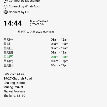
Connect by Messenger
Connect by WhatsApp
Connect by LINE
14:44
Time in Thailand
(UTC+07:00)
星期五 07 八月 2026, 02:44pm
星期一
08am - 12am
星期二
08am - 12am
星期三
08am - 12am
星期四
08am - 12am
星期五
08am - 12am
星期六
10am - 07pm
星期日
10am - 07pm
LiVa.com (Asia)
89/27 Chaofah Road
Chalong District
Muang Phuket
Phuket Province
Thailand, 83130