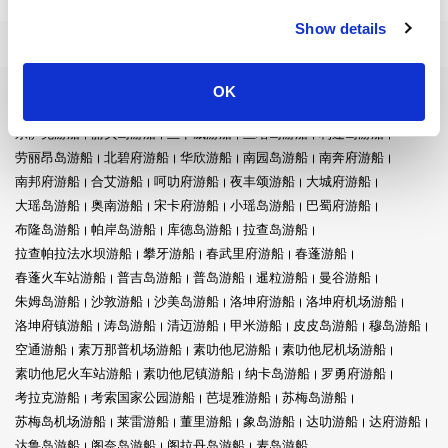
总结：
Show details
天信码头是您通往普吉岛和附近岛屿的门票。不论您是寻找大长
岛和小长岛的宁静，还是攀牙湾的美景，从这里开启您的冒险之
OK
轮渡目的地
旅。这里是完美的起点。
东萨克游船
丽贝岛游船
兰卡威游船
兰塔岛游船
利蓬岛游船
劳丽昂岛游船
北碧府游船
华欣游船
南园岛游船
南奔府游船
南邦府游船
合艾游船
呵叻府游船
夜丰颂游船
大城府游船
注意事项：
大瑶岛游船
奥南游船
宋卡府游船
小瑶岛游船
巴蜀府游船
布隆岛游船
帕岸岛游船
库德岛游船
拉查岛游船
天信码头是跳岛冒险的枢纽，每天都有船只前往大长岛和小长
岛。
拉查帕拉法水坝游船
攀牙游船
春武里府游船
春蓬游船
从邦隆码头探索攀牙湾，长尾船等待着带您踏上难忘的旅程。
春蓬火车站游船
普吉岛游船
普岛游船
暹粒游船
曼谷游船
每天只需150泰铢租一辆皮卡车，即可轻松探索岛上的壮丽景观。
朱姆岛游船
沙敦游船
沙美岛游船
洛坤府游船
洛坤府机场游船
发现钟拉码头和马诺码头的独特魅力，这些地方在岛上提供了非
洛坤府镇游船
涛岛游船
清迈游船
甲米游船
皮皮岛游船
穆岛游船
凡的体验。
空通游船
素万那普机场游船
素叻他尼游船
素叻他尼机场游船
素叻他尼火车站游船
素叻他尼镇游船
纳卡岛游船
罗勇府游船
考拉克游船
考索国家公园游船
芭堤雅游船
苏梅岛游船
苏梅岛机场游船
莱雷游船
董里游船
象岛游船
达叻游船
达府游船
达鲁岛游船
阁奈岛游船
阁拉丹岛游船
麦岛游船