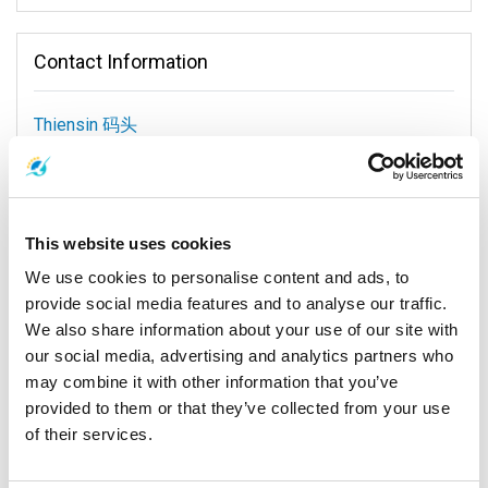
如果您是寻找刺激体验的冒险旅行者，天信码头为您打开通往
邦
Contact Information
隆码头
的大门。这里是探索迷人的
攀牙湾
的起点。搭乘传统的长
尾船，让温柔的海浪引领您穿过壮观的石灰岩悬崖和这片著名海
湾的翡翠绿水域。
Thiensin 码头
在穿越岛屿的过程中，不妨租一辆皮卡车。每天只需150泰铢，您
Thiensin Pier, 63 80 Srisuthat Rd, Ratsada, Mueang Phuket District,
就可以自由探索普吉岛北部，或者向
甲米
进发。普吉还是甲米？
Phuket Province 83000, Thailand.
选择在您。旅途中，别忘了体验钟拉码头和马诺码头的魅力，这
两个地方都充满独特的吸引力。
This website uses cookies
然而，天信码头不仅仅是一个交通枢纽。它还邀请您深入了解当
We use cookies to personalise content and ads, to
地文化和自然之美。在附近的餐厅品尝美味的泰国菜和新鲜的海
设施
provide social media features and to analyse our traffic.
鲜，或者探索热闹的市场，这里有独特的纪念品和精美的手工艺
We also share information about your use of our site with
品，让您为旅程留下特别的记忆。
our social media, advertising and analytics partners who
在天信码头，您会感受到探索的魅力和轻松旅程的舒适。从这里
may combine it with other information that you’ve
开始，每一步都欢迎您享受普吉岛真正的精神和迷人的景点。这
provided to them or that they’ve collected from your use
一切就在安达曼海旁这个充满活力的码头附近。
of their services.
餐食
咖啡
软饮料