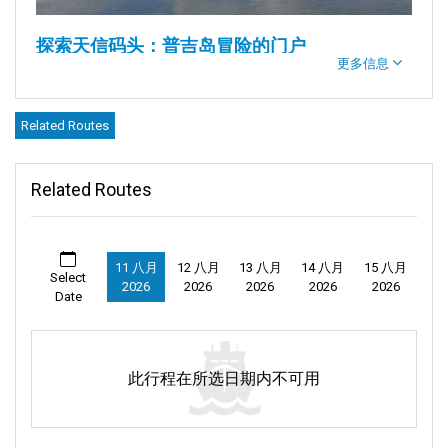
探索天信码头：普吉岛冒险的门户
更多信息
简介：
Related Routes
欢迎来到天信码头，从这里开启您在
普吉岛
奇观之旅！这个海上
门户也被称为Thiensin或Tian Sin。它地理位置优越，位于泰国普
Related Routes
吉府拉察达区Srisuthat路63/80号，邮编83000。这不仅仅是一个
码头，它是通往探索
大长岛
、小长岛及其他目的地的起点。
11 八月
12 八月
13 八月
14 八月
15 八月
Select
2026
2026
2026
2026
2026
Date
描述：
此行程在所选日期内不可用
天信码头位于普吉岛上，是一个轻松有趣冒险的门户。从这里出
发，您可以开启一段充满无尽冒险的简单旅程。安达曼海的碧蓝
海水邀请您探索风景优美的
小长岛
和大长岛，这些岛屿以其美丽
的海滩和宁静的氛围而闻名。