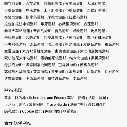
南邦府游船
合艾游船
呵叻府游船
夜丰颂游船
大城府游船
大瑶岛游船
奥南游船
宋卡府游船
小瑶岛游船
巴蜀府游船
布隆岛游船
帕岸岛游船
库德岛游船
拉查岛游船
拉查帕拉法水坝游船
攀牙游船
春武里府游船
春蓬游船
春蓬火车站游船
普吉岛游船
普岛游船
暹粒游船
曼谷游船
朱姆岛游船
沙敦游船
沙美岛游船
洛坤府游船
洛坤府机场游船
洛坤府镇游船
涛岛游船
清迈游船
甲米游船
皮皮岛游船
穆岛游船
空通游船
素万那普机场游船
素叻他尼游船
素叻他尼机场游船
素叻他尼火车站游船
素叻他尼镇游船
纳卡岛游船
罗勇府游船
考拉克游船
考索国家公园游船
芭堤雅游船
苏梅岛游船
苏梅岛机场游船
莱雷游船
董里游船
象岛游船
达叻游船
达府游船
达鲁岛游船
阁奈岛游船
阁拉丹岛游船
麦岛游船
网站地图
首页
目的地
Schedules and Prices
车站
促销
活动
新闻
运营商
评论
常见问题
Travel Guide
法律声明
条款和条件
隐私政策
Cookie 政策
网站地图
联系我们
合作伙伴网站