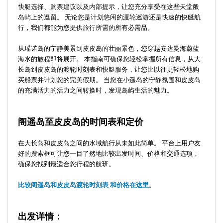
快艇选择、购票建议以及内部提示，让您充分享受在这些天堂般
岛屿上的逗留。 无论您是计划悠闲的渡轮巡游还是快速的快艇航
行，我们都能为您提供旅行所需的所有必需品。
从瑶诺岛的宁静美景到皮皮岛的壮丽景色，您穿越安达曼海蔚蓝
海水的旅程即将展开。 本指南可确保您轻松掌握所有信息，从大
长岛到皮皮岛的渡轮时刻表和快艇服务，让您比以往更轻松地购
买船票并计划您的完美假期。 当您在小遥岛的宁静氛围和皮皮岛
的充满活力的活力之间转换时，发现岛屿生活的魅力。
阁遥岛至皮皮岛的时间表和定价
在大长岛和皮皮岛之间的水域航行从未如此简单。 平台上用户友
好的搜索框可让您一目了然地比较出发时间、价格和交通选项，
确保您找到最适合您行程的航班。
比较阁遥岛和皮皮岛渡轮时刻表 和价格在这里
。
出发详情：