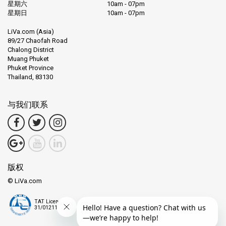
星期六
10am - 07pm
星期日
10am - 07pm
LiVa.com (Asia)
89/27 Chaofah Road
Chalong District
Muang Phuket
Phuket Province
Thailand, 83130
与我们联系
版权
© LiVa.com
TAT License
31/01211