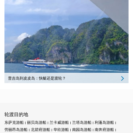
普吉岛到皮皮岛：快艇还是渡轮？
轮渡目的地
东萨克游船
丽贝岛游船
兰卡威游船
兰塔岛游船
利蓬岛游船
劳丽昂岛游船
北碧府游船
华欣游船
南园岛游船
南奔府游船