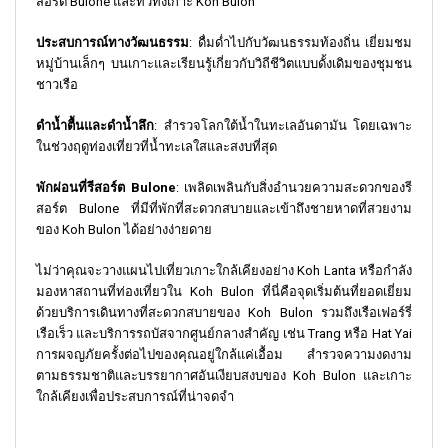
สอร์ต Bulone และทั่วทั้งเกาะ Koh Bulon
ประสบการณ์ทางวัฒนธรรม
: ดื่มด่ำไปกับวัฒนธรรมท้องถิ่น เยี่ยมชม
หมู่บ้านเล็กๆ บนเกาะและเรียนรู้เกี่ยวกับวิถีชีวิตแบบดั้งเดิมของชุมชน
ชาวเรือ
ดำน้ำตื้นและดำน้ำลึก
: สำรวจโลกใต้น้ำในทะเลอันดามัน โดยเฉพาะ
ในช่วงฤดูท่องเที่ยวที่น้ำทะเลใสและสงบที่สุด
พักผ่อนที่รีสอร์ต Bulone
: เพลิดเพลินกับสิ่งอำนวยความสะดวกของรี
สอร์ต Bulone ที่มีที่พักที่สะดวกสบายและเข้าถึงชายหาดที่สวยงาม
ของ Koh Bulon ได้อย่างง่ายดาย
ไม่ว่าคุณจะวางแผนไปเที่ยวเกาะใกล้เคียงอย่าง Koh Lanta หรือกำลัง
มองหาสถานที่ท่องเที่ยวใน Koh Bulon ที่นี่คือจุดเริ่มต้นที่ยอดเยี่ยม
ด้วยบริการเดินทางที่สะดวกสบายของ Koh Bulon รวมถึงเรือเฟอร์รี่
เรือเร็ว และบริการรถบัสจากศูนย์กลางสำคัญ เช่น Trang หรือ Hat Yai
การผจญภัยครั้งต่อไปของคุณอยู่ใกล้แค่เอื้อม สำรวจความงดงาม
ตามธรรมชาติและบรรยากาศอันเงียบสงบของ Koh Bulon และเกาะ
ใกล้เคียงเพื่อประสบการณ์ที่น่าจดจำ