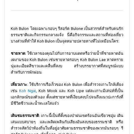
Koh Bulon โดยเฉพาะรอบๆ รีสอร์ต Bulone เป็นสวรรค์สำหรับคนรัก
ธรรมชาติและกิจกรรมกลางแจ้ง นี่คือกิจกรรมและสถานที่ท่องเที่ยว
บางส่วนที่ทำให้ Koh Bulon เป็นจุดหมายปลายทางที่ไม่เหมือนใคร:
ชายหาด
: ใช้เวลาของคุณไปกับการอาบแดดหรือว่ายน้ำที่ชายหาดอัน
งดงามของ Koh Bulon เช่นชายหาดรอบๆ Koh Bulon Lae หาดทราย
นุ่มละเอียดสีขาวและคลื่นที่สงบ สร้างบรรยากาศที่สมบูรณ์แบบ
สำหรับการพักผ่อน
เที่ยวเกาะ
: ใช้บริการเรือเร็วของ Koh Bulon เพื่อสำรวจเกาะใกล้เคียง
เช่น
Koh Ngai
, Koh Mook และ Koh Lipe แต่ละเกาะมีเสน่ห์ที่เป็น
เอกลักษณ์ของตัวเอง ตั้งแต่ชายหาดที่เงียบสงบไปจนถึงแนวปะการังที่
มีชีวิตชีวาและน้ำทะเลใสแจ๋ว
เดินชมธรรมชาติ
: เกาะนี้เป็นที่ตั้งของป่าฝนเขตร้อนอันเขียวชอุ่ม เดิน
เล่นแบบสบายๆ และเพลิดเพลินกับเสียงอันสงบของธรรมชาติ หรือ
สำรวจสัตว์ป่าท้องถิ่นในที่อยู่อาศัยตามธรรมชาติของพวกมันรอบๆ รี