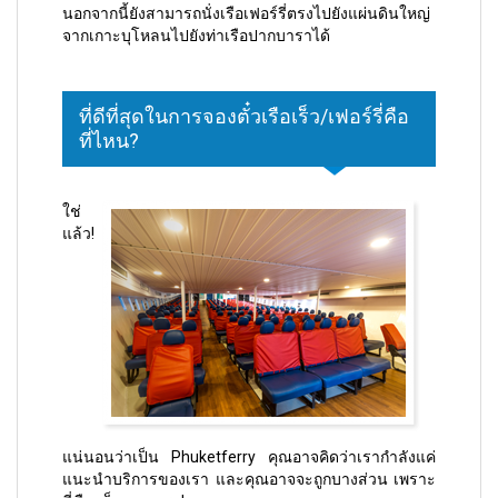
นอกจากนี้ยังสามารถนั่งเรือเฟอร์รี่ตรงไปยังแผ่นดินใหญ่
จากเกาะบุโหลนไปยังท่าเรือปากบาราได้
ที่ดีที่สุดในการจองตั๋วเรือเร็ว/เฟอร์รี่คือ
ที่ไหน?
ใช่
แล้ว!
แน่นอนว่าเป็น Phuketferry คุณอาจคิดว่าเรากำลังแค่
แนะนำบริการของเรา และคุณอาจจะถูกบางส่วน เพราะ