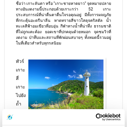
ชื่อว่า เกาะลันตา หรือ "เกาะชายหาดยาว" จุดหมายปลาย
ทางอันงดงามนี้ประกอบด้วยเกาะกว่า 52 เกาะ
ประสบการณ์ที่น่าตื่นตาตื่นใจรอคุณอยู่ มีทั้งการผจญภัย
ที่กระตุ้นอะดรีนาลีน หาดทรายสีขาวใสดุจคริสตัล น้ำ
ทะเลสีฟ้าอมเขียวที่อบอุ่น กีฬาทางน้ำที่น่าทึ่ง ธรรมชาติ
ที่ไม่ถูกแตะต้อง ยอดเขาที่ปกคลุมด้วยหมอก จุดชมวิวที่
งดงาม ป่าทึบและสถานที่พักผ่อนสบายๆ ทั้งหมดนี้รวมอยู่
ในที่เดียวสำหรับทุกรสนิยม
ทัวร์
เกาะ
สี่
เกาะ
ไปยัง
ถ้ำ
มรกต