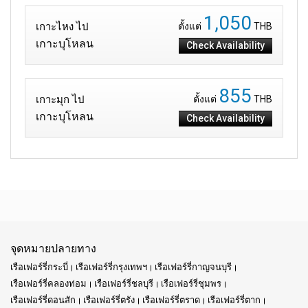
1,050
เกาะไหง ไป
ตั้งแต่
THB
เกาะบุโหลน
Check Availability
855
เกาะมุก ไป
ตั้งแต่
THB
เกาะบุโหลน
Check Availability
จุดหมายปลายทาง
เรือเฟอร์รี่กระบี่
เรือเฟอร์รี่กรุงเทพฯ
เรือเฟอร์รี่กาญจนบุรี
เรือเฟอร์รี่คลองท่อม
เรือเฟอร์รี่ชลบุรี
เรือเฟอร์รี่ชุมพร
เรือเฟอร์รี่ดอนสัก
เรือเฟอร์รี่ตรัง
เรือเฟอร์รี่ตราด
เรือเฟอร์รี่ตาก