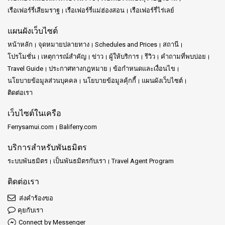
เรือเฟอร์รี่เสียมราฐ
เรือเฟอร์รี่แม่ฮ่องสอน
เรือเฟอร์รี่ไร่เลย์
แผนผังเว็บไซต์
หน้าหลัก
จุดหมายปลายทาง
Schedules and Prices
สถานี
โปรโมชั่น
เหตุการณ์สำคัญ
ข่าว
ผู้ให้บริการ
รีวิว
คำถามที่พบบ่อย
Travel Guide
ประกาศทางกฎหมาย
ข้อกำหนดและเงื่อนไข
นโยบายข้อมูลส่วนบุคคล
นโยบายข้อมูลคุ้กกี้
แผนผังเว็บไซต์
ติดต่อเรา
เว็บไซต์ในเครือ
Ferrysamui.com
Baliferry.com
บริการสำหรับพันธมิตร
ระบบพันธมิตร
เป็นพันธมิตรกับเรา
Travel Agent Program
ติดต่อเรา
ส่งคำร้องขอ
คุยกับเรา
Connect by Messenger