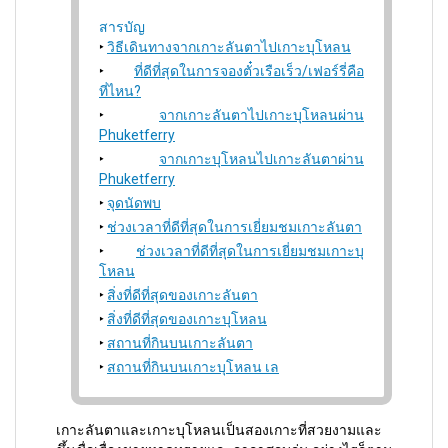
สารบัญ
วิธีเดินทางจากเกาะลันตาไปเกาะบุโหลน
ที่ดีที่สุดในการจองตั๋วเรือเร็ว/เฟอร์รี่คือ
ที่ไหน?
จากเกาะลันตาไปเกาะบุโหลนผ่าน
Phuketferry
จากเกาะบุโหลนไปเกาะลันตาผ่าน
Phuketferry
จุดนัดพบ
ช่วงเวลาที่ดีที่สุดในการเยี่ยมชมเกาะลันตา
ช่วงเวลาที่ดีที่สุดในการเยี่ยมชมเกาะบุ
โหลน
สิ่งที่ดีที่สุดของเกาะลันตา
สิ่งที่ดีที่สุดของเกาะบุโหลน
สถานที่กินบนเกาะลันตา
สถานที่กินบนเกาะบุโหลน เล
เกาะลันตาและเกาะบุโหลนเป็นสองเกาะที่สวยงามและ