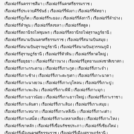
เรือเฟอร์รี่นครราชสีมา
เรือเฟอร์รี่นครศรีธรรมราช
เรือเฟอร์รี่ประจวบคีรีขันธ์
เรือเฟอร์รี่พังงา
เรือเฟอร์รี่พัทยา
เรือเฟอร์รี่ภูเก็ต
เรือเฟอร์รี่ระยอง
เรือเฟอร์รี่ลังกาวี
เรือเฟอร์รี่ลำปาง
เรือเฟอร์รี่ลำพูน
เรือเฟอร์รี่สงขลา
เรือเฟอร์รี่สตูล
เรือเฟอร์รี่สถานีรถไฟชุมพร
เรือเฟอร์รี่สถานีรถไฟสุราษฎร์ธานี
เรือเฟอร์รี่สนามบินนครศรีธรรมราช
เรือเฟอร์รี่สนามบินสมุย
เรือเฟอร์รี่สนามบินสุราษฎร์ธานี
เรือเฟอร์รี่สนามบินสุวรรณภูมิ
เรือเฟอร์รี่สุราษฎร์ธานี
เรือเฟอร์รี่หัวหิน
เรือเฟอร์รี่หาดใหญ่
เรือเฟอร์รี่อยุธยา
เรือเฟอร์รี่อ่าวนาง
เรือเฟอร์รี่อุทยานแห่งชาติเขาสก
เรือเฟอร์รี่เกาะกระดาน
เรือเฟอร์รี่เกาะกูด
เรือเฟอร์รี่เกาะจำ
เรือเฟอร์รี่เกาะช้าง
เรือเฟอร์รี่เกาะตะรุเตา
เรือเฟอร์รี่เกาะนาคา
เรือเฟอร์รี่เกาะนางยวน
เรือเฟอร์รี่เกาะบุโหลน
เรือเฟอร์รี่เกาะปู
เรือเฟอร์รี่เกาะพะงัน
เรือเฟอร์รี่เกาะพีพี
เรือเฟอร์รี่เกาะมุก
เรือเฟอร์รี่เกาะยาวน้อย
เรือเฟอร์รี่เกาะยาวใหญ่
เรือเฟอร์รี่เกาะราชา
เรือเฟอร์รี่เกาะลันตา
เรือเฟอร์รี่เกาะลิบง
เรือเฟอร์รี่เกาะสมุย
เรือเฟอร์รี่เกาะหมาก
เรือเฟอร์รี่เกาะหลีเป๊ะ
เรือเฟอร์รี่เกาะเต่า
เรือเฟอร์รี่เกาะเสม็ด
เรือเฟอร์รี่เกาะเหลาเหลียง
เรือเฟอร์รี่เกาะไหง
เรือเฟอร์รี่เขาหลัก
เรือเฟอร์รี่เขื่อนรัชชประภา
เรือเฟอร์รี่เชียงใหม่
เรือเฟอร์รี่เมืองนครศรีธรรมราช
เรือเฟอร์รี่เมืองสุราษฎร์ธานี