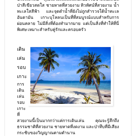
ป่าสีเขียวสดใส ชายหาดที่สวยงาม ทิวทัศน์ที่สวยงาม น้ำ
ทะเลใสสีฟ้า และจุดดำน้ำที่ยังไม่ถูกสำรวจใต้น้ำทะเล
อันดามัน เกาะบุโหลนเป็นที่ที่สมบูรณ์แบบสำหรับการ
ผ่อนคลาย ไม่มีสิ่งที่ต้องทำมากมาย แต่เป็นสิ่งที่ทำให้ที่นี่
พิเศษ เหมาะสำหรับคู่รักและครอบครัว
เดิน
เล่น
รอบ
เกาะ
การ
เดิน
เล่น
รอบ
เกาะ
ที่
สวยงามนี้เป็นมากกว่าแค่การเดินเล่น คุณจะรู้สึกถึง
ธรรมชาติที่สวยงาม ชายหาดที่งดงาม และป่าทึบที่มีเสียง
กระซิบของวิญญาณตามตำนาน