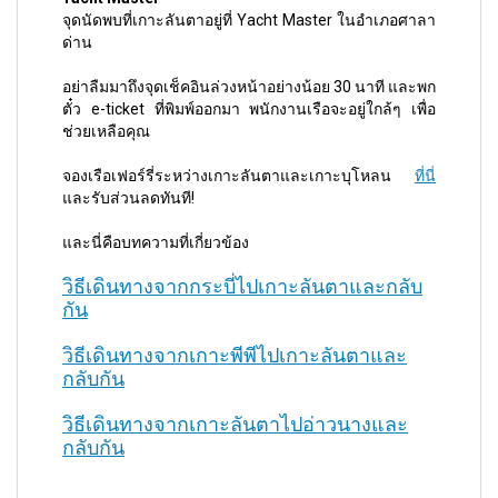
จุดนัดพบที่เกาะลันตาอยู่ที่ Yacht Master ในอำเภอศาลา
ด่าน
อย่าลืมมาถึงจุดเช็คอินล่วงหน้าอย่างน้อย 30 นาที และพก
ตั๋ว e-ticket ที่พิมพ์ออกมา พนักงานเรือจะอยู่ใกล้ๆ เพื่อ
ช่วยเหลือคุณ
จองเรือเฟอร์รี่ระหว่างเกาะลันตาและเกาะบุโหลน
ที่นี่
และรับส่วนลดทันที!
และนี่คือบทความที่เกี่ยวข้อง
วิธีเดินทางจากกระบี่ไปเกาะลันตาและกลับ
กัน
วิธีเดินทางจากเกาะพีพีไปเกาะลันตาและ
กลับกัน
วิธีเดินทางจากเกาะลันตาไปอ่าวนางและ
กลับกัน