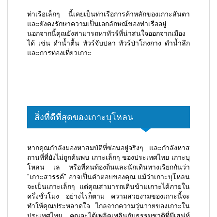
ท่าเรือเล็กๆ นี้เคยเป็นท่าเรือการค้าหลักของเกาะลันตา
และยังคงรักษาความเป็นเอกลักษณ์ของท่าเรืออยู่
นอกจากนี้คุณยังสามารถหาทัวร์ที่น่าสนใจออกจากเมือง
ได้ เช่น ดำน้ำตื้น ทัวร์จับปลา ทัวร์ป่าโกงกาง ดำน้ำลึก
และการท่องเที่ยวเกาะ
สิ่งที่ดีที่สุดของเกาะบุโหลน
หากคุณกำลังมองหาสมบัติที่ซ่อนอยู่จริงๆ และกำลังหาส
ถานที่ที่ยังไม่ถูกค้นพบ เกาะเล็กๆ ของประเทศไทย เกาะบุ
โหลน เล หรือที่คนท้องถิ่นและนักเดินทางเรียกกันว่า
"เกาะสวรรค์" อาจเป็นคำตอบของคุณ แม้ว่าเกาะบุโหลน
จะเป็นเกาะเล็กๆ แต่คุณสามารถเดินข้ามเกาะได้ภายใน
ครึ่งชั่วโมง อย่างไรก็ตาม ความสวยงามของเกาะนี้จะ
ทำให้คุณประหลาดใจ ไกลจากความวุ่นวายของเกาะใน
ประเทศไทย คุณจะได้เพลิดเพลินกับธรรมชาติที่มีเสน่ห์