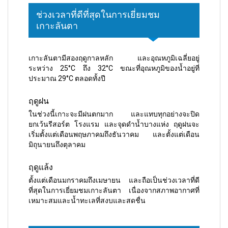
ช่วงเวลาที่ดีที่สุดในการเยี่ยมชม
เกาะลันตา
เกาะลันตามีสองฤดูกาลหลัก และอุณหภูมิเฉลี่ยอยู่
ระหว่าง 25°C ถึง 32°C ขณะที่อุณหภูมิของน้ำอยู่ที่
ประมาณ 29°C ตลอดทั้งปี
ฤดูฝน
ในช่วงนี้เกาะจะมีฝนตกมาก และแทบทุกอย่างจะปิด
ยกเว้นรีสอร์ต โรงแรม และจุดดำน้ำบางแห่ง ฤดูฝนจะ
เริ่มตั้งแต่เดือนพฤษภาคมถึงธันวาคม และตั้งแต่เดือน
มิถุนายนถึงตุลาคม
ฤดูแล้ง
ตั้งแต่เดือนมกราคมถึงเมษายน และถือเป็นช่วงเวลาที่ดี
ที่สุดในการเยี่ยมชมเกาะลันตา เนื่องจากสภาพอากาศที่
เหมาะสมและน้ำทะเลที่สงบและสดชื่น