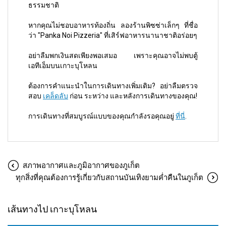
ธรรมชาติ
หากคุณไม่ชอบอาหารท้องถิ่น ลองร้านพิซซ่าเล็กๆ ที่ชื่อ
ว่า "Panka Noi Pizzeria" ที่เสิร์ฟอาหารนานาชาติอร่อยๆ
อย่าลืมพกเงินสดเพียงพอเสมอ เพราะคุณอาจไม่พบตู้
เอทีเอ็มบนเกาะบุโหลน
ต้องการคำแนะนำในการเดินทางเพิ่มเติม? อย่าลืมตรวจ
สอบ
เคล็ดลับ
ก่อน ระหว่าง และหลังการเดินทางของคุณ!
การเดินทางที่สมบูรณ์แบบของคุณกำลังรอคุณอยู่
ที่นี่
.
สภาพอากาศและภูมิอากาศของภูเก็ต
ทุกสิ่งที่คุณต้องการรู้เกี่ยวกับสถานบันเทิงยามค่ำคืนในภูเก็ต
เส้นทางไป เกาะบุโหลน