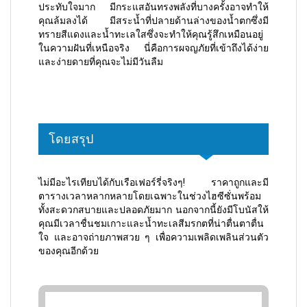
ประทับใจมาก มีกระแสอันทรงพลังที่บางครั้งอาจทำให้
คุณล้มลงได้ มีสระน้ำที่ปลายด้านล่างของน้ำตกซึ่งมี
ทรายสีแดงและน้ำทะเลใสซึ่งจะทำให้คุณรู้สึกเหมือนอยู่
ในความฝันที่เหนือจริง นี่คือการผจญภัยที่เข้าถึงได้ง่าย
และง่ายดายที่คุณจะไม่มีวันลืม
โดยสรุป
ไม่มีอะไรเทียบได้กับเรือเฟอร์รี่จริงๆ! ราคาถูกและมี
ตารางเวลาหลากหลายโดยเฉพาะในช่วงไฮซีซั่นพร้อม
ทั้งสะดวกสบายและปลอดภัยมาก นอกจากนี้ยังมีโบนัสให้
คุณมีเวลาชื่นชมเกาะและน้ำทะเลสีมรกตที่น่าตื่นตาตื่น
ใจ และอาจถ่ายภาพสวย ๆ เพื่อความเพลิดเพลินส่วนตัว
ของคุณอีกด้วย