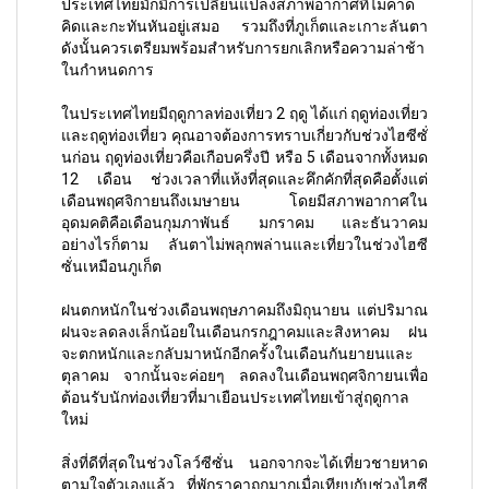
ประเทศไทยมักมีการเปลี่ยนแปลงสภาพอากาศที่ไม่คาด
คิดและกะทันหันอยู่เสมอ รวมถึงที่ภูเก็ตและเกาะลันตา
ดังนั้นควรเตรียมพร้อมสำหรับการยกเลิกหรือความล่าช้า
ในกำหนดการ
ในประเทศไทยมีฤดูกาลท่องเที่ยว 2 ฤดู ได้แก่ ฤดูท่องเที่ยว
และฤดูท่องเที่ยว คุณอาจต้องการทราบเกี่ยวกับช่วงไฮซีซั่
นก่อน ฤดูท่องเที่ยวคือเกือบครึ่งปี หรือ 5 เดือนจากทั้งหมด
12 เดือน ช่วงเวลาที่แห้งที่สุดและคึกคักที่สุดคือตั้งแต่
เดือนพฤศจิกายนถึงเมษายน โดยมีสภาพอากาศใน
อุดมคติคือเดือนกุมภาพันธ์ มกราคม และธันวาคม
อย่างไรก็ตาม ลันตาไม่พลุกพล่านและเที่ยวในช่วงไฮซี
ซั่นเหมือนภูเก็ต
ฝนตกหนักในช่วงเดือนพฤษภาคมถึงมิถุนายน แต่ปริมาณ
ฝนจะลดลงเล็กน้อยในเดือนกรกฎาคมและสิงหาคม ฝน
จะตกหนักและกลับมาหนักอีกครั้งในเดือนกันยายนและ
ตุลาคม จากนั้นจะค่อยๆ ลดลงในเดือนพฤศจิกายนเพื่อ
ต้อนรับนักท่องเที่ยวที่มาเยือนประเทศไทยเข้าสู่ฤดูกาล
ใหม่
สิ่งที่ดีที่สุดในช่วงโลว์ซีซั่น นอกจากจะได้เที่ยวชายหาด
ตามใจตัวเองแล้ว ที่พักราคาถูกมากเมื่อเทียบกับช่วงไฮซี