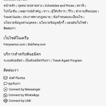
หน้าหลัก
จุดหมายปลายทาง
Schedules and Prices
สถานี
โปรโมชั่น
เหตุการณ์สำคัญ
ข่าว
ผู้ให้บริการ
รีวิว
คำถามที่พบบ่อย
Travel Guide
ประกาศทางกฎหมาย
ข้อกำหนดและเงื่อนไข
นโยบายข้อมูลส่วนบุคคล
นโยบายข้อมูลคุ้กกี้
แผนผังเว็บไซต์
ติดต่อเรา
เว็บไซต์ในเครือ
Ferrysamui.com
Baliferry.com
บริการสำหรับพันธมิตร
ระบบพันธมิตร
เป็นพันธมิตรกับเรา
Travel Agent Program
ติดต่อเรา
ส่งคำร้องขอ
คุยกับเรา
Connect by Messenger
Connect by WhatsApp
Connect by LINE