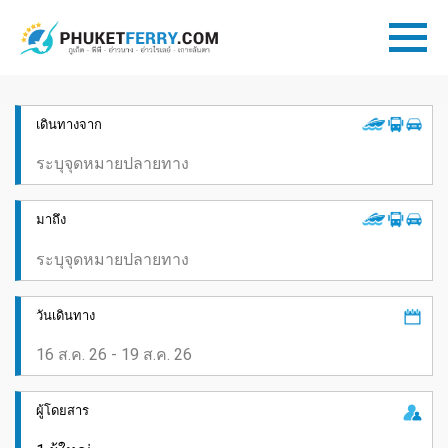
เดินทางจาก
มาถึง
วันเดินทาง
ผู้โดยสาร