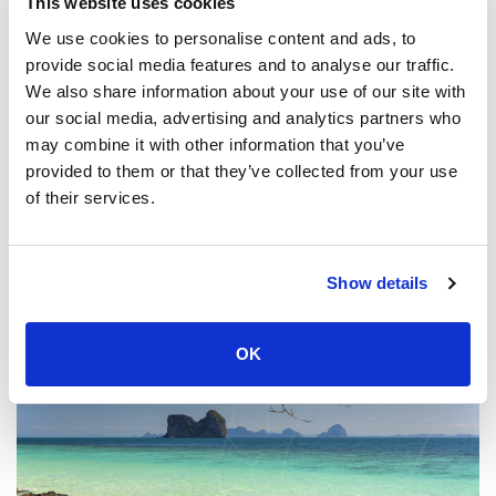
This website uses cookies
ตรวจสอบ
ว่าลูกค้าของเราพูดถึงประสบการณ์ของพวกเขาอย่างไร
We use cookies to personalise content and ads, to
อย่าลังเลที่จะเขียน
ที่นี่
เกี่ยวกับประสบการณ์ของคุณกับเรา!
provide social media features and to analyse our traffic.
We also share information about your use of our site with
เราอยู่ที่นี่เพื่อลูกค้าของเราเสมอ! มีคำถามใดๆ? ไปที่
หน้าช่วยเหลือ
our social media, advertising and analytics partners who
และ
ฝากข้อความถึงเรา
may combine it with other information that you’ve
provided to them or that they’ve collected from your use
of their services.
บทความล่าสุด
Show details
OK