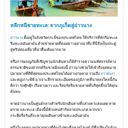
หลีกหนีชายทะเล: จากภูเก็ตสู่อ่าวนาง
อ่าวนาง
ตั้งอยู่ในจังหวัดกระบี่ของประเทศไทย ให้บริการที่พักริมทะเล
ริมทะเลอันดามัน ด้วยชายหาดที่ทอดยาวอย่างน่าทึ่ง ที่นี่จึงเป็นประตู
สู่ทริปท่องเที่ยวที่น่าตื่นเต้นมากมาย
หรือการผจญภัยที่เชิญชวนนักเดินทางให้สำรวจความมหัศจรรย์ทาง
ธรรมชาติของสวรรค์ริมชายฝั่งแห่งนี้ อ่าวนางช่วยให้เข้าถึงจุดหมาย
ปลายทางที่ดีที่สุดของประเทศไทยได้อย่างง่ายดาย รวมถึง
อ่าวพังงา
และหมู่เกาะพีพี มาเจาะลึกรายละเอียดของภูมิภาคที่น่าหลงใหลนี้กัน
ดีกว่า รถตุ๊กตุ๊ก เรือหางยาว และรีสอร์ทริมชายหาดที่บริสุทธิ์รอให้คุณ
ค้นพบ
หาดอ่าวนางเป็นศูนย์กลางสำหรับนักเดินทางที่แสวงหาแสงแดด หาด
ทราย และทะเล เมืองนี้มีตัวแทนทัวร์หลายประเภท พวกเขา
กระตือรือร้นที่จะพาคุณเดินทางข้ามทะเลอันดามัน
หนึ่งในจุดหมายปลายทางที่ต้องไปชมคือหาดไร่เลย์ มีชื่อเสียงในด้าน