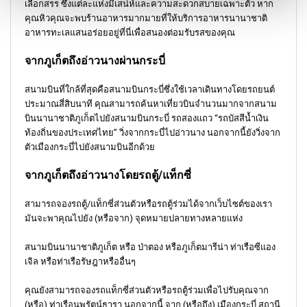
เลือกสรร ซึ่งแต่ละแห่งมีเสน่ห์และความสะดวกสบายเฉพาะตัว หาก
คุณหิวคุณจะพบร้านอาหารมากมายที่ให้บริการอาหารนานาชาติ
อาหารทะเลแสนอร่อยอยู่ที่นี่เพื่อสนองต่อมรับรสของคุณ
จากภูเก็ตถึงอ่าวนางผ่านกระบี่
สนามบินที่ใกล้ที่สุดคือสนามบินกระบี่ซึ่งใช้เวลาเดินทางโดยรถยนต์
ประมาณสี่สิบนาที คุณสามารถค้นหาเที่ยวบินจำนวนมากจากสนาม
บินนานาชาติภูเก็ตไปยังสนามบินกระบี่ รถสองแถว “รถบัสสีน้ำเงิน
ท้องถิ่นของประเทศไทย” วิ่งจากกระบี่ไปอ่าวนาง นอกจากนี้ยังวิ่งจาก
ตัวเมืองกระบี่ไปยังสนามบินอีกด้วย
จากภูเก็ตถึงอ่าวนางโดยรถตู้/แท็กซี่
สามารถจองรถตู้/แท็กซี่ส่วนตัวหรือรถตู้ร่วมได้จากเว็บไซต์ของเรา
มันจะพาคุณไปยัง (หรือจาก) จุดหมายปลายทางหลายแห่ง
สนามบินนานาชาติภูเก็ต หรือ ป่าตอง หรือภูเก็ตมารีน่า ท่าเรือซีแอง
เจิล หรือท่าเรือรัษฎาหรืออื่นๆ
คุณยังสามารถจองรถแท็กซี่ส่วนตัวหรือรถตู้ร่วมเพื่อไปรับคุณจาก
(หรือ) ท่าเรือนพรัตน์ธารา นอกจากนี้ จาก (หรือถึง) เมืองกระบี่ สถานี