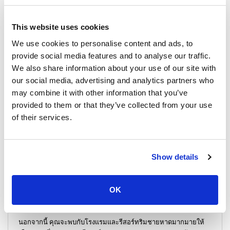
นักท่องเที่ยวมีโอกาสสำรวจอ่าวที่ซ่อนอยู่ เยี่ยมชมเกาะใกล้เคียง
This website uses cookies
หรือเพลิดเพลินกับทัศนียภาพอันน่าทึ่งของทะเลอันดามันระหว่างล่อง
เรือหางยาว
We use cookies to personalise content and ads, to
provide social media features and to analyse our traffic.
เราขอแนะนำเส้นทางลิงอ่าวนางภายในอุทยานแห่งชาติเป็นอย่างยิ่ง
We also share information about your use of our site with
เส้นทางนี้คดเคี้ยวผ่านป่าฝนอันเขียวชอุ่ม มอบโอกาสอันน่าทึ่งในการ
our social media, advertising and analytics partners who
ชมพืชและสัตว์หลากหลายชนิดในภูมิภาค ขณะที่คุณเดินไปตามเส้น
may combine it with other information that you’ve
ทาง คุณจะได้พบกับลิงขี้เล่นที่แกว่งไปมาอยู่บนต้นไม้ เพิ่มความ
มหัศจรรย์ของสัตว์ป่าให้กับการผจญภัยของคุณ
provided to them or that they’ve collected from your use
of their services.
เมื่อคุณเดินไปตาม
หาดนพรัตน์ธารา
คุณจะค้นพบความมีชีวิตชีวา
ฉากที่ตอบสนองทุกความต้องการของคุณ แผงขายของนับไม่ถ้วน
จำหน่ายเสื้อผ้าและของที่ระลึกราคาไม่แพง เหมาะสำหรับนำ
Show details
วัฒนธรรมไทยกลับบ้าน
ตู้เอทีเอ็มและธนาคารช่วยให้เข้าถึงบริการทางการเงินได้ง่าย ถนน
OK
สายนี้ยังมีบาร์ ร้านเสริมสวย และร้านนวดที่หลากหลาย ทำให้แน่ใจ
ว่าคุณจะผ่อนคลายและเพลิดเพลินได้
นอกจากนี้ คุณจะพบกับโรงแรมและรีสอร์ทริมชายหาดมากมายให้