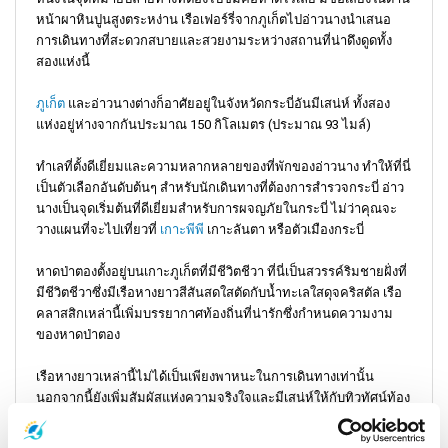
หน้าผาหินปูนสูงตระหง่าน เรือเฟอร์รี่จากภูเก็ตไปอ่าวนางนำเสนอ
การเดินทางที่สะดวกสบายและสวยงามระหว่างสถานที่น่าดึงดูดทั้ง
สองแห่งนี้
ภูเก็ต
และอ่าวนางต่างก็อาศัยอยู่ในจังหวัดกระบี่อันมีเสน่ห์ ทั้งสอง
แห่งอยู่ห่างจากกันประมาณ 150 กิโลเมตร (ประมาณ 93 ไมล์)
ทำเลที่ตั้งดีเยี่ยมและความหลากหลายของที่พักของอ่าวนาง ทำให้ที่นี่
เป็นตัวเลือกอันดับต้นๆ สำหรับนักเดินทางที่ต้องการสำรวจกระบี่ อ่าว
นางเป็นจุดเริ่มต้นที่ดีเยี่ยมสำหรับการผจญภัยในกระบี่ ไม่ว่าคุณจะ
วางแผนที่จะไปเที่ยวที่
เกาะพีพี
เกาะลันตา หรือตัวเมืองกระบี่
หาดป่าตองตั้งอยู่บนเกาะภูเก็ตที่มีชีวิตชีวา ที่นี่เป็นสวรรค์ริมชายฝั่งที่
มีชีวิตชีวาซึ่งมีเรือหางยาวสีสันสดใสตัดกับน้ำทะเลใสดุจคริสตัล เรือ
คลาสสิกเหล่านี้เพิ่มบรรยากาศท้องถิ่นที่น่ารักซึ่งกำหนดความงาม
ของหาดป่าตอง
เรือหางยาวเหล่านี้ไม่ได้เป็นเพียงพาหนะในการเดินทางเท่านั้น
นอกจากนี้ยังเพิ่มสัมผัสแห่งความจริงใจและมีเสน่ห์ให้กับทิวทัศน์ท้อง
ทะเลป่าตองอันน่าหลงใหล นักท่องเที่ยวสามารถพบเห็นนักท่องเที่ยว
ชายหาดจำนวนมากร่วมผจญภัยด้วยเรือหางยาวที่น่าจดจำ