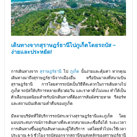
เดินทางจากสุราษฎร์ธานีไปภูเก็ตโดยรถบัส –
ง่ายและประหยัด!
การเดินทางจาก
สุราษฎร์ธานี
ไป
ภูเก็ต
นั้นง่ายและคุ้มค่า หากคุณ
เดินทางมาถึงสุราษฎร์ธานีจากเมืองอื่น หรือบินมาลงที่สนามบิน
สุราษฎร์ธานี การโดยสารรถบัสเป็นวิธีที่สะดวกในการเดินทางไป
ภูเก็ต รถบัสให้บริการหลายเที่ยวต่อวัน และราคาตั๋วไม่แพง ทำให้เป็น
ตัวเลือกยอดนิยมสำหรับนักเดินทางที่ต้องการสัมผัสชายหาด รีสอร์ท
และสถานบันเทิงยามค่ำคืนของภูเก็ต
มีหลายบริษัทที่ให้บริการรถบัสระหว่างสุราษฎร์ธานีและภูเก็ต โดย
มอบประสบการณ์การเดินทางที่สะดวกสบายและเชื่อถือได้ ระยะเวลา
การเดินทางขึ้นอยู่กับเส้นทางและผู้ให้บริการ แต่โดยทั่วไปจะใช้เวลา
ประมาณ 4-5 ชั่วโมง รถบัสออกจากสถานีขนส่งหลักของสุราษฎร์ธานี