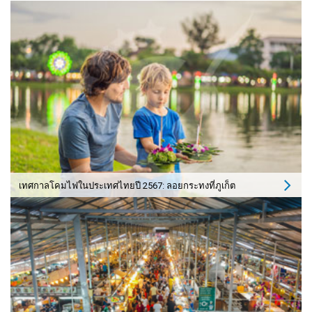
เทศกาลโคมไฟในประเทศไทยปี 2567: ลอยกระทงที่ภูเก็ต