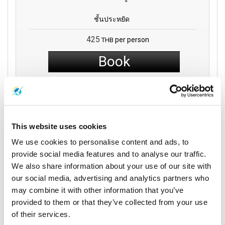
ชั้นประหยัด
425
per person
THB
Book
Phantip 1970 Co.,
Ltd
This website uses cookies
We use cookies to personalise content and ads, to
17:00
21:30
4 ชม. 30
provide social media features and to analyse our traffic.
สุราษฎร์ธานี
ภูเก็ต
นาที
We also share information about your use of our site with
Phantip Office (Surat
สถานีขนส่งภูเก็ตแห่งที่
our social media, advertising and analytics partners who
Direct
Thani Town)
1
may combine it with other information that you’ve
provided to them or that they’ve collected from your use
รายละเอียดทริป
of their services.