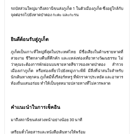
รถบัสส่วนใหญ่มาถึงสถานีขนส่งภูเก็ต 1 ในตัวเมืองภูเก็ต ซึ่งอยู่ใกล้กับ
จุดต่อรถไปยังหาดป่าตอง กะตะ และกะรน
ยินดีต้อนรับสู่ภูเก็ต
ภูเก็ตเป็นเกาะที่ใหญ่ที่สุดในประเทศไทย มีชื่อเสียงในด้านชายหาดที่
สวยงาม ชีวิตกลางคืนที่คึกคัก และแหล่งท่องเที่ยวทางวัฒนธรรม ไม่
ว่าคุณจะต้องการพักผ่อนบนชายหาดสีขาวของหาดป่าตอง สำรวจ
เมืองเก่าภูเก็ต หรือท่องเที่ยวไปยังหมู่เกาะพีพี มีสิ่งที่น่าสนใจสำหรับ
นักเดินทางทุกคน ภูเก็ตมีทั้งรีสอร์ทหรู ที่พักราคาประหยัด และอาหาร
ท้องถิ่นแสนอร่อย ทำให้เป็นจุดหมายปลายทางที่ไม่ควรพลาด
คำแนะนำในการเช็คอิน
มาถึงสถานีขนส่งล่วงหน้าอย่างน้อย 30 นาที
เตรียมตั๋วโดยสารและหนังสือเดินทางให้พร้อม