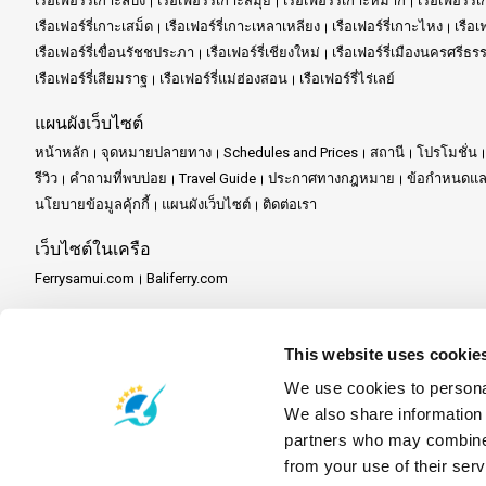
เรือเฟอร์รี่เกาะลิบง
เรือเฟอร์รี่เกาะสมุย
เรือเฟอร์รี่เกาะหมาก
เรือเฟอร์รี่
เรือเฟอร์รี่เกาะเสม็ด
เรือเฟอร์รี่เกาะเหลาเหลียง
เรือเฟอร์รี่เกาะไหง
เรือเ
เรือเฟอร์รี่เขื่อนรัชชประภา
เรือเฟอร์รี่เชียงใหม่
เรือเฟอร์รี่เมืองนครศรีธ
เรือเฟอร์รี่เสียมราฐ
เรือเฟอร์รี่แม่ฮ่องสอน
เรือเฟอร์รี่ไร่เลย์
แผนผังเว็บไซต์
หน้าหลัก
จุดหมายปลายทาง
Schedules and Prices
สถานี
โปรโมชั่น
รีวิว
คำถามที่พบบ่อย
Travel Guide
ประกาศทางกฎหมาย
ข้อกำหนดและ
นโยบายข้อมูลคุ้กกี้
แผนผังเว็บไซต์
ติดต่อเรา
เว็บไซต์ในเครือ
Ferrysamui.com
Baliferry.com
บริการสำหรับพันธมิตร
ระบบพันธมิตร
เป็นพันธมิตรกับเรา
Travel Agent Program
This website uses cookie
We use cookies to personal
We also share information 
partners who may combine i
from your use of their serv