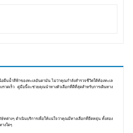
นือผืนน้ำสีฟ้าของทะเลอันดามัน ไม่ว่าคุณกำลังสำรวจชีวิตใต้ท้องทะเล
รวดเร็ว คู่มือนี้จะช่วยคุณนำทางตัวเลือกที่ดีที่สุดสำหรับการเดินทาง
ทต่างๆ ดำเนินบริการเพื่อให้แน่ใจว่าคุณมีทางเลือกที่ยืดหยุ่น ทั้งสอง
นทางใดๆ