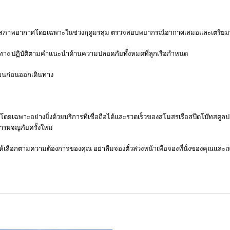
ภาพอากาศโดยเฉพาะในช่วงฤดูมรสุม ตรวจสอบพยากรณ์อากาศเสมอและเตรียมพร้อ
ินทาง ปฏิบัติตามคำแนะนำด้านความปลอดภัยทั้งหมดที่ลูกเรือกำหนด
งแผนก่อนออกเดินทาง
าย โดยเฉพาะอย่างยิ่งด้วยบริการที่เชื่อถือได้และรวดเร็วของสโมสรเรือสปีดโบ๊ทสตูล
ารผจญภัยครั้งใหม่
่างๆ ให้เลือกตามความต้องการของคุณ อย่าลืมจองตั๋วล่วงหน้าเพื่อจองที่นั่งของคุณแ