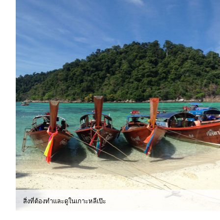
สิ่งที่ต้องทำและดูในเกาะหลีเป๊ะ