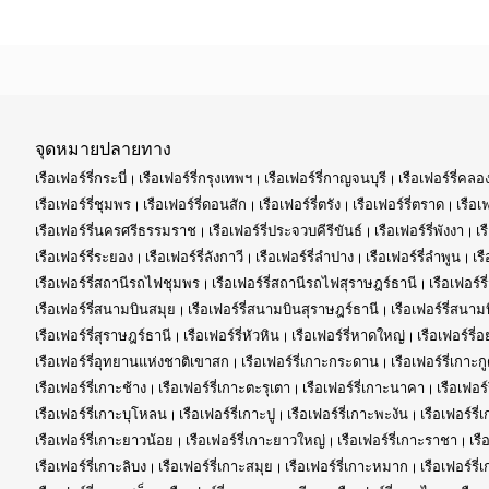
จุดหมายปลายทาง
เรือเฟอร์รี่กระบี่
เรือเฟอร์รี่กรุงเทพฯ
เรือเฟอร์รี่กาญจนบุรี
เรือเฟอร์รี่คล
เรือเฟอร์รี่ชุมพร
เรือเฟอร์รี่ดอนสัก
เรือเฟอร์รี่ตรัง
เรือเฟอร์รี่ตราด
เรือเ
เรือเฟอร์รี่นครศรีธรรมราช
เรือเฟอร์รี่ประจวบคีรีขันธ์
เรือเฟอร์รี่พังงา
เร
เรือเฟอร์รี่ระยอง
เรือเฟอร์รี่ลังกาวี
เรือเฟอร์รี่ลำปาง
เรือเฟอร์รี่ลำพูน
เร
เรือเฟอร์รี่สถานีรถไฟชุมพร
เรือเฟอร์รี่สถานีรถไฟสุราษฎร์ธานี
เรือเฟอร
เรือเฟอร์รี่สนามบินสมุย
เรือเฟอร์รี่สนามบินสุราษฎร์ธานี
เรือเฟอร์รี่สนาม
เรือเฟอร์รี่สุราษฎร์ธานี
เรือเฟอร์รี่หัวหิน
เรือเฟอร์รี่หาดใหญ่
เรือเฟอร์รี่
เรือเฟอร์รี่อุทยานแห่งชาติเขาสก
เรือเฟอร์รี่เกาะกระดาน
เรือเฟอร์รี่เกาะก
เรือเฟอร์รี่เกาะช้าง
เรือเฟอร์รี่เกาะตะรุเตา
เรือเฟอร์รี่เกาะนาคา
เรือเฟอร
เรือเฟอร์รี่เกาะบุโหลน
เรือเฟอร์รี่เกาะปู
เรือเฟอร์รี่เกาะพะงัน
เรือเฟอร์รี่
เรือเฟอร์รี่เกาะยาวน้อย
เรือเฟอร์รี่เกาะยาวใหญ่
เรือเฟอร์รี่เกาะราชา
เรื
เรือเฟอร์รี่เกาะลิบง
เรือเฟอร์รี่เกาะสมุย
เรือเฟอร์รี่เกาะหมาก
เรือเฟอร์รี่