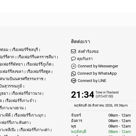
ติดต่อเรา
องท่อม
เรือเฟอร์รี่ชลบุรี
ส่งคำร้องขอ
ฟอร์รี่ตาก
เรือเฟอร์รี่นครราชสีมา
คุยกับเรา
ือเฟอร์รี่พัทยา
เรือเฟอร์รี่ภูเก็ต
Connect by Messenger
ือเฟอร์รี่สงขลา
เรือเฟอร์รี่สตูล
Connect by WhatsApp
์รี่สนามบินนครศรีธรรมราช
Connect by LINE
บินสุวรรณภูมิ
21:34
Time in Thailand
อยุธยา
เรือเฟอร์รี่อ่าวนาง
(UTC+07:00)
ูด
เรือเฟอร์รี่เกาะจำ
พฤหัสบดี 06 สิงหาคม 2026, 09:34pm
์รี่เกาะนางยวน
เกาะพีพี
เรือเฟอร์รี่เกาะมุก
จันทร์
08am - 12am
อังคาร
08am - 12am
อเฟอร์รี่เกาะลันตา
พุธ
08am - 12am
เกาะหลีเป๊ะ
เรือเฟอร์รี่เกาะเต่า
พฤหัสบดี
08am - 12am