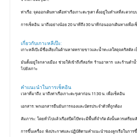
ท่าเรือ: จุดออกเดินทางคือท่าเรือเกาะตะรุเตา ตั้งอยู่ในทำเลที่สะดว
การเช็คอิน: มาถึงอย่างน้อย 20 นาทีถึง 30 นาทีก่อนออกเดินทางเพื่อเช
เกี่ยวกับเกาะหลีเป๊ะ:
เกาะหลีเป๊ะมีชื่อเสียงในด้านหาดทรายขาวและน้ำทะเลใสดุจคริสตัล เ
มันตั้งอยู่ใจกลางเมือง ช่วยให้เข้าถึงรีสอร์ท ร้านอาหาร และร้านดำน
ไปยังเกาะ
คำแนะนำในการเช็คอิน
เวลาที่มาถึง: มาถึงท่าเรือเกาะตะรุเตาก่อน 11:30 น. เพื่อเช็คอิน
เอกสาร: พกเอกสารยืนยันการจองและบัตรประจำตัวที่ถูกต้อง
สัมภาระ: โดยทั่วไปแล้วเรือสปีดโบ๊ทจะมีพื้นที่จำกัด ดังนั้นควรเตรีย
การขึ้นเครื่อง: ฟังประกาศและปฏิบัติตามคำแนะนำของลูกเรือในการขึ้