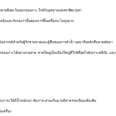
กบนชายฝั่งตะวันออกของเกาะ ใกล้กับอุทยานแห่งชาติตะรุเตา
็คอินและรับรองว่าขั้นตอนการขึ้นเครื่องจะไม่ยุ่งยาก
ป็นสวรรค์สำหรับผู้รักชายหาดและผู้ชื่นชอบการดำน้ำ จุดมาถึงหลักคือหาดพัทยา
้ำของเกาะได้อย่างง่ายดาย หาดใหญ่เป็นเมืองใหญ่ที่ใกล้ที่สุดไปยังเกาะหลีเป๊ะ แ
มสัมภาระให้มีน้ำหนักเบา สัมภาระส่วนเกินอาจมีค่าธรรมเนียมเพิ่มเติม
นเครื่อง