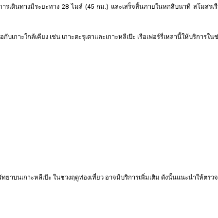
: การเดินทางมีระยะทาง 28 ไมล์ (45 กม.) และเสร็จสิ้นภายในหกสิบนาที สโมสรเรือสป
่อกับเกาะใกล้เคียง เช่น เกาะตะรุเตาและเกาะหลีเป๊ะ เรือเฟอร์รี่เหล่านี้ให้บริการในช
พัทยาบนเกาะหลีเป๊ะ ในช่วงฤดูท่องเที่ยว อาจมีบริการเพิ่มเติม ดังนั้นแนะนำให้ตร