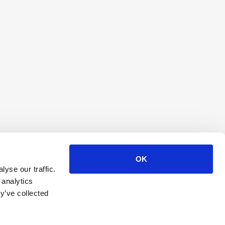
OK
yse our traffic.
 analytics
y’ve collected