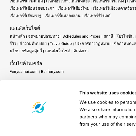
เรือเฟอร์รี่เกาะเสม็ด
เรือเฟอร์รี่เกาะเหลาเหลียง
เรือเฟอร์รี่เกาะไหง
เรือเ
เรือเฟอร์รี่เขื่อนรัชชประภา
เรือเฟอร์รี่เชียงใหม่
เรือเฟอร์รี่เมืองนครศรีธ
เรือเฟอร์รี่เสียมราฐ
เรือเฟอร์รี่แม่ฮ่องสอน
เรือเฟอร์รี่ไร่เลย์
แผนผังเว็บไซต์
หน้าหลัก
จุดหมายปลายทาง
Schedules and Prices
สถานี
โปรโมชั่น
รีวิว
คำถามที่พบบ่อย
Travel Guide
ประกาศทางกฎหมาย
ข้อกำหนดและ
นโยบายข้อมูลคุ้กกี้
แผนผังเว็บไซต์
ติดต่อเรา
เว็บไซต์ในเครือ
Ferrysamui.com
Baliferry.com
บริการสำหรับพันธมิตร
ระบบพันธมิตร
เป็นพันธมิตรกับเรา
Travel Agent Program
This website uses cookie
We use cookies to personal
We also share information 
partners who may combine i
from your use of their serv